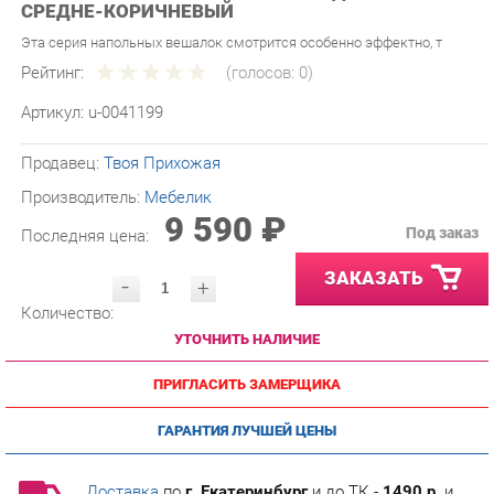
Эта серия напольных вешалок смотрится особенно эффектно, т
Рейтинг:
(голосов:
0
)
Артикул:
u-0041199
Продавец:
Твоя Прихожая
Производитель:
Мебелик
9 590 ₽
Под заказ
Последняя цена:
ЗАКАЗАТЬ
-
+
Количество:
УТОЧНИТЬ НАЛИЧИЕ
ПРИГЛАСИТЬ ЗАМЕРЩИКА
ГАРАНТИЯ ЛУЧШЕЙ ЦЕНЫ
Доставка
по
г. Екатеринбург
и до ТК -
1490 р.
и
бесплатна при заказе от
30000 р.