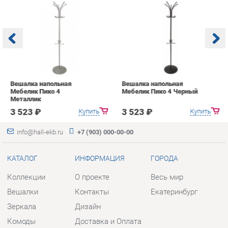
Вешалка напольная
Вешалка напольная
В
Мебелик Пико 4
Мебелик Пико 4 Черный
к
Металлик
2
3 523 ₽
3 523 ₽
Купить
Купить
info@hall-ekb.ru
+7 (903) 000-00-00
КАТАЛОГ
ИНФОРМАЦИЯ
ГОРОДА
Коллекции
О проекте
Весь мир
Вешалки
Контакты
Екатеринбург
Зеркала
Дизайн
Комоды
Доставка и Оплата
Столы
Скидки и Акции
Стулья
Политика
Тумбы
Гарантия
Шкафы
Помощь
Комплектующие