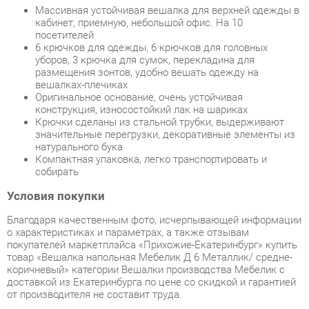
уборов, 3 крючка для сумок, перекладина для
размещения зонтов, удобно вешать одежду на
вешалках-плечиках
Оригинальное основание, очень устойчивая
конструкция, износостойкий лак на шариках
Крючки сделаны из стальной трубки, выдерживают
значительные перегрузки, декоративные элементы из
натурального бука
Компактная упаковка, легко транспортировать и
собирать
Условия покупки
Благодаря качественным фото, исчерпывающей информации
о характеристиках и параметрах, а также отзывам
покупателей маркетплэйса «Прихожие-Екатеринбург» купить
товар «Вешалка напольная Мебелик Д 6 Металлик/ средне-
коричневый» категории Вешалки производства Мебелик с
доставкой из Екатеринбурга по цене со скидкой и гарантией
от производителя не составит труда.
Мы отправляем заказы в доставку ежедневно. Товары из
ассортимента в наличии на складе в Екатеринбурге вы
получите не позднее
48-ми часов
с момента оформления
заказа. Дополнительно вы можете заказать подъём на этаж
и сборку мебельных изделий.