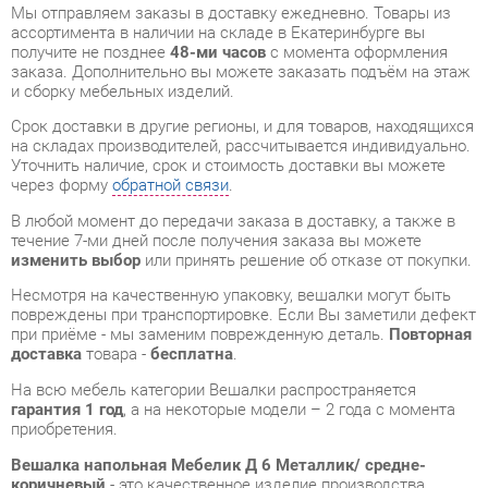
Срок доставки в другие регионы, и для товаров, находящихся
на складах производителей, рассчитывается индивидуально.
Уточнить наличие, срок и стоимость доставки вы можете
через форму
обратной связи
.
В любой момент до передачи заказа в доставку, а также в
течение 7-ми дней после получения заказа вы можете
изменить выбор
или принять решение об отказе от покупки.
Несмотря на качественную упаковку, вешалки могут быть
повреждены при транспортировке. Если Вы заметили дефект
при приёме - мы заменим поврежденную деталь.
Повторная
доставка
товара -
бесплатна
.
На всю мебель категории Вешалки распространяется
гарантия 1 год
, а на некоторые модели – 2 года с момента
приобретения.
Вешалка напольная Мебелик Д 6 Металлик/ средне-
коричневый
- это качественное изделие производства
Мебелик
, соответствующее современному
государственному стандарту.
Надеемся, вы останетесь довольны вашим приобретением, и
будем рады, если вы оставите отзыв об опыте его
использования, который поможет сориентироваться нашим