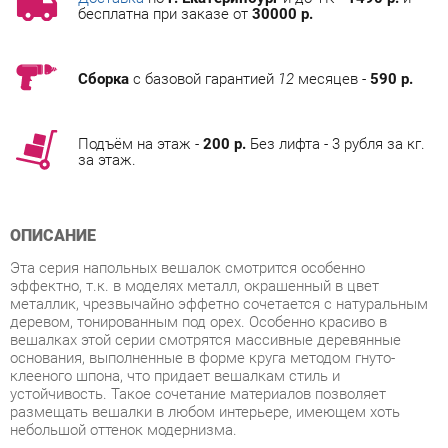
Сборка
с базовой гарантией
12
месяцев -
590 р.
Подъём на этаж -
200 р.
Без лифта - 3 рубля за кг.
за этаж.
ОПИСАНИЕ
Эта серия напольных вешалок смотрится особенно
эффектно, т.к. в моделях металл, окрашенный в цвет
металлик, чрезвычайно эффетно сочетается с натуральным
деревом, тонированным под орех. Особенно красиво в
вешалках этой серии смотрятся массивные деревянные
основания, выполненные в форме круга методом гнуто-
клееного шпона, что придает вешалкам стиль и
устойчивость. Такое сочетание материалов позволяет
размещать вешалки в любом интерьере, имеющем хоть
небольшой оттенок модернизма.
Массивная устойчивая вешалка для верхней одежды в
кабинет, приемную, небольшой офис. На 10
посетителей
6 крючков для одежды, 6 крючков для головных