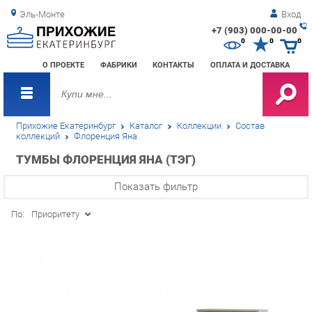
Эль-Монте
Вход
+7 (903) 000-00-00
Зак
0
0
0
обр
О ПРОЕКТЕ
ФАБРИКИ
КОНТАКТЫ
ОПЛАТА И ДОСТАВКА
зво
Прихожие Екатеринбург
Каталог
Коллекции
Состав
коллекций
Флоренция Яна
ТУМБЫ ФЛОРЕНЦИЯ ЯНА (ТЭГ)
Показать фильтр
По:
Приоритету