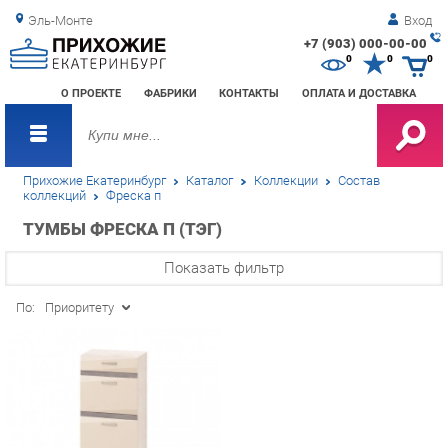
Эль-Монте
Вход
+7 (903) 000-00-00
Зак
0
0
0
обр
О ПРОЕКТЕ
ФАБРИКИ
КОНТАКТЫ
ОПЛАТА И ДОСТАВКА
зво
Прихожие Екатеринбург
Каталог
Коллекции
Состав
коллекций
Фреска п
ТУМБЫ ФРЕСКА П (ТЭГ)
Показать фильтр
По:
Приоритету