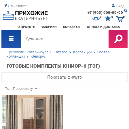
Эль-Монте
Вход
+7 (903) 000-00-00
Зак
0
0
0
обр
О ПРОЕКТЕ
ФАБРИКИ
КОНТАКТЫ
ОПЛАТА И ДОСТАВКА
зво
Прихожие Екатеринбург
Каталог
Коллекции
Состав
коллекций
Юниор-6
ГОТОВЫЕ КОМПЛЕКТЫ ЮНИОР-6 (ТЭГ)
Показать фильтр
По:
Приоритету