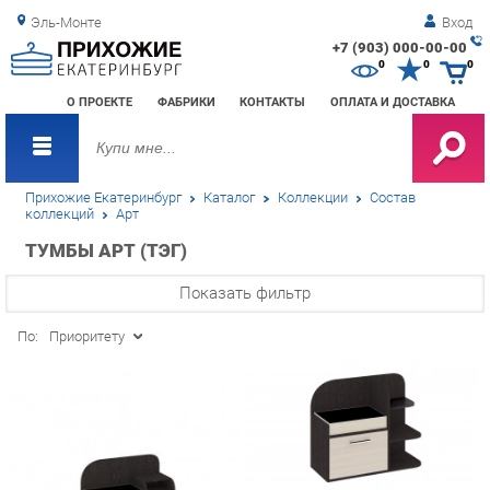
Эль-Монте
Вход
+7 (903) 000-00-00
Зак
0
0
0
обр
О ПРОЕКТЕ
ФАБРИКИ
КОНТАКТЫ
ОПЛАТА И ДОСТАВКА
зво
Прихожие Екатеринбург
Каталог
Коллекции
Состав
коллекций
Арт
ТУМБЫ АРТ (ТЭГ)
Показать фильтр
По:
Приоритету