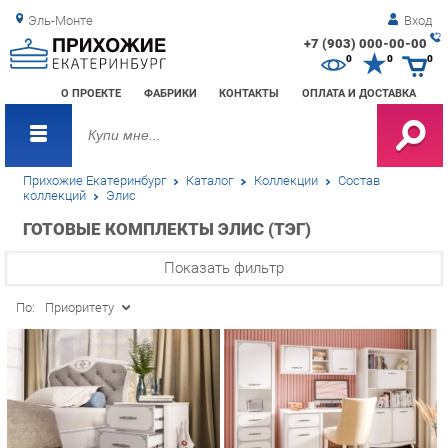
Эль-Монте
Вход
+7 (903) 000-00-00
Зак
0
0
0
обр
О ПРОЕКТЕ
ФАБРИКИ
КОНТАКТЫ
ОПЛАТА И ДОСТАВКА
зво
Прихожие Екатеринбург
Каталог
Коллекции
Состав
коллекций
Элис
ГОТОВЫЕ КОМПЛЕКТЫ ЭЛИС (ТЭГ)
Показать фильтр
По:
Приоритету