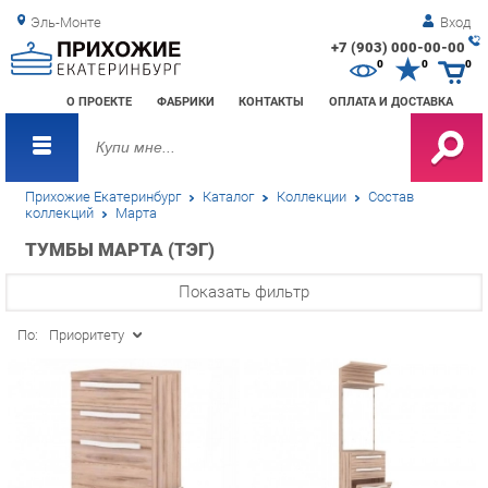
Эль-Монте
Вход
+7 (903) 000-00-00
Зак
0
0
0
обр
О ПРОЕКТЕ
ФАБРИКИ
КОНТАКТЫ
ОПЛАТА И ДОСТАВКА
зво
Прихожие Екатеринбург
Каталог
Коллекции
Состав
коллекций
Марта
ТУМБЫ МАРТА (ТЭГ)
Показать фильтр
По:
Приоритету