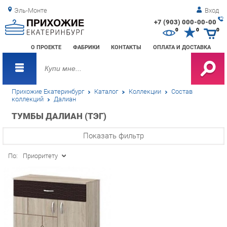
Эль-Монте
Вход
+7 (903) 000-00-00
Зак
0
0
0
обр
О ПРОЕКТЕ
ФАБРИКИ
КОНТАКТЫ
ОПЛАТА И ДОСТАВКА
зво
Прихожие Екатеринбург
Каталог
Коллекции
Состав
коллекций
Далиан
ТУМБЫ ДАЛИАН (ТЭГ)
Показать фильтр
По:
Приоритету