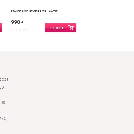
ПОЛКА ЗМК ПРОМЕТ MS 120Х40
990
₽
воза
ер.
-00
T+5)