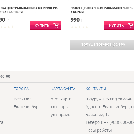
ЛКА ЦЕНТРАЛЬНАЯ РИВА MARIS SH.PC-
ПОЛКА ЦЕНТРАЛЬНАЯ РИВА MARIS SH.PC-
ОРЕХ ГВАРНЕРИ
3 СЕРЫЙ
90
990
₽
₽
БОЛЬШЕ ТОВАРОВ
(
20
/
550
)
-00-00
ГОРОДА
КАРТА САЙТА
КОНТАКТЫ
Весь мир
html-карта
Шоурум и склад самовы
Екатеринбург
xml-карта
Адрес: г. Екатеринбург, п
yml-прайс
Базовый, 47
та
Телефон: +7 (903) 000-00
Часы работы: