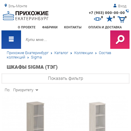
Эль-Монте
Вход
+7 (903) 000-00-00
Зак
0
0
0
обр
О ПРОЕКТЕ
ФАБРИКИ
КОНТАКТЫ
ОПЛАТА И ДОСТАВКА
зво
Прихожие Екатеринбург
Каталог
Коллекции
Состав
коллекций
Sigma
ШКАФЫ SIGMA (ТЭГ)
Показать фильтр
По:
Приоритету