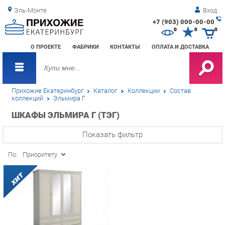
Эль-Монте
Вход
+7 (903) 000-00-00
Зак
0
0
0
обр
О ПРОЕКТЕ
ФАБРИКИ
КОНТАКТЫ
ОПЛАТА И ДОСТАВКА
зво
Прихожие Екатеринбург
Каталог
Коллекции
Состав
коллекций
Эльмира Г
ШКАФЫ ЭЛЬМИРА Г (ТЭГ)
Показать фильтр
По:
Приоритету