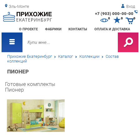
Эль-Монте
Вход
+7 (903) 000-00-00
Зак
0
0
0
обр
О ПРОЕКТЕ
ФАБРИКИ
КОНТАКТЫ
ОПЛАТА И ДОСТАВКА
зво
Прихожие Екатеринбург
Каталог
Коллекции
Состав
коллекций
ПИОНЕР
Готовые комплекты
Пионер