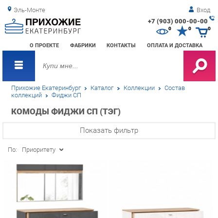
Эль-Монте
Вход
+7 (903) 000-00-00
Зак
0
0
0
обр
О ПРОЕКТЕ
ФАБРИКИ
КОНТАКТЫ
ОПЛАТА И ДОСТАВКА
зво
Прихожие Екатеринбург
Каталог
Коллекции
Состав
коллекций
Фиджи СП
КОМОДЫ ФИДЖИ СП (ТЭГ)
Показать фильтр
По:
Приоритету