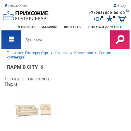
Эль-Монте
Вход
+7 (903) 000-00-00
Зак
0
0
0
обр
О ПРОЕКТЕ
ФАБРИКИ
КОНТАКТЫ
ОПЛАТА И ДОСТАВКА
зво
Прихожие Екатеринбург
Каталог
Коллекции
Состав
коллекций
ПАРМ В CITY_6
Готовые комплекты
Парм