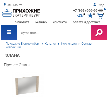
Эль-Монте
Вход
+7 (903) 000-00-00
Зак
0
0
0
обр
О ПРОЕКТЕ
ФАБРИКИ
КОНТАКТЫ
ОПЛАТА И ДОСТАВКА
зво
Прихожие Екатеринбург
Каталог
Коллекции
Состав
коллекций
ЭЛАНА
Прочее Элана