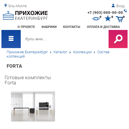
Эль-Монте
Вход
+7 (903) 000-00-00
Зак
0
0
0
обр
О ПРОЕКТЕ
ФАБРИКИ
КОНТАКТЫ
ОПЛАТА И ДОСТАВКА
зво
Прихожие Екатеринбург
Каталог
Коллекции
Состав
коллекций
FORTA
Готовые комплекты
Forta