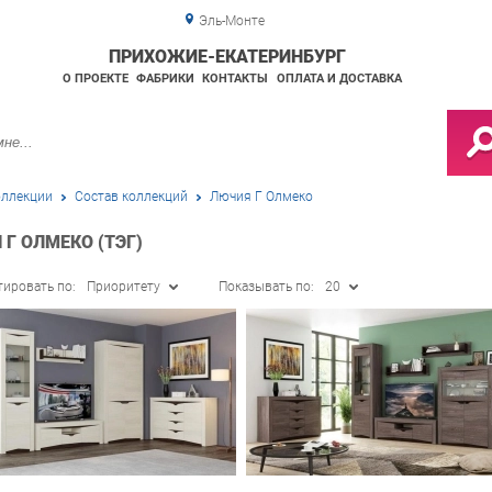
Эль-Монте
ПРИХОЖИЕ-ЕКАТЕРИНБУРГ
О ПРОЕКТЕ
ФАБРИКИ
КОНТАКТЫ
ОПЛАТА И ДОСТАВКА
ллекции
Состав коллекций
Лючия Г Олмеко
Г ОЛМЕКО (ТЭГ)
тировать по:
Приоритету
Показывать по:
20