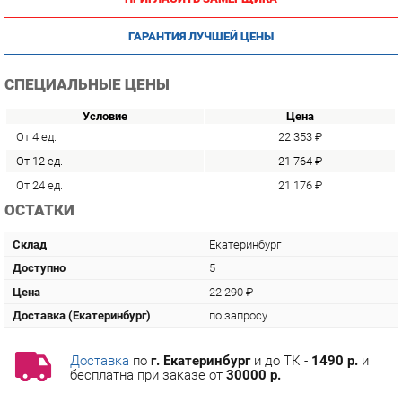
ГАРАНТИЯ ЛУЧШЕЙ ЦЕНЫ
СПЕЦИАЛЬНЫЕ ЦЕНЫ
Условие
Цена
От 4 ед.
22 353 ₽
От 12 ед.
21 764 ₽
От 24 ед.
21 176 ₽
ОСТАТКИ
Склад
Екатеринбург
Доступно
5
Цена
22 290 ₽
Доставка (Екатеринбург)
по запросу
Доставка
по
г. Екатеринбург
и до ТК -
1490 р.
и
бесплатна при заказе от
30000 р.
Сборка
с базовой гарантией
12
месяцев -
669 р.