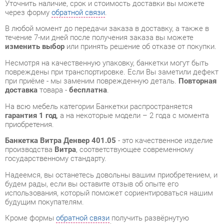
Несмотря на качественную упаковку, банкетки могут быть
повреждены при транспортировке. Если Вы заметили дефект
при приёме - мы заменим поврежденную деталь.
Повторная
доставка
товара -
бесплатна
.
На всю мебель категории Банкетки распространяется
гарантия 1 год
, а на некоторые модели – 2 года с момента
приобретения.
Банкетка Витра Денвер 401.05
- это качественное изделие
производства
Витра
, соответствующее современному
государственному стандарту.
Надеемся, вы останетесь довольны вашим приобретением, и
будем рады, если вы оставите отзыв об опыте его
использования, который поможет сориентироваться нашим
будущим покупателям.
Кроме формы
обратной связи
получить развёрнутую
консультацию, фото и видеообзор продукции вы можете по
e-mail, телефону в Екатеринбурге и через мессенджеры
Telegram и WhatsApp.
Банкетки также можно сравнить между собой в нашем шоу-
руме и купить Банкетка Витра Денвер 401.05,
самостоятельно забрав его с нашего центрального склада в
г. Екатеринбург. Полный список адресов и магазинов