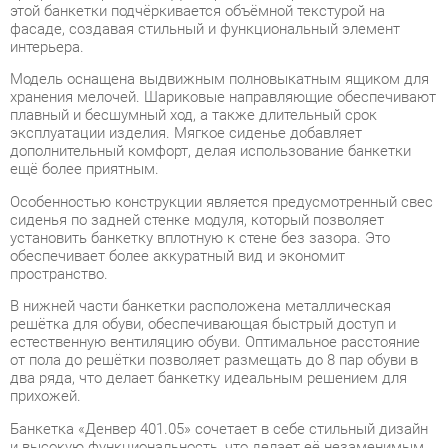
Модель оснащена выдвижным полновыкатным ящиком для
хранения мелочей. Шариковые направляющие обеспечивают
плавный и бесшумный ход, а также длительный срок
эксплуатации изделия. Мягкое сиденье добавляет
дополнительный комфорт, делая использование банкетки
ещё более приятным.
Особенностью конструкции является предусмотренный свес
сиденья по задней стенке модуля, который позволяет
установить банкетку вплотную к стене без зазора. Это
обеспечивает более аккуратный вид и экономит
пространство.
В нижней части банкетки расположена металлическая
решётка для обуви, обеспечивающая быстрый доступ и
естественную вентиляцию обуви. Оптимальное расстояние
от пола до решётки позволяет размещать до 8 пар обуви в
два ряда, что делает банкетку идеальным решением для
прихожей.
Банкетка «Денвер 401.05» сочетает в себе стильный дизайн
и высокую функциональность, что делает её незаменимым
элементом интерьера любой прихожей. Прочная конструкция
и качественные материалы гарантируют долговечность и
надёжность.
Наш интернет-магазин предлагает удобные условия доставки