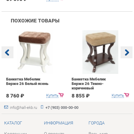
Банкетка Мебелик
Банкетка Мебелик
Б
Берже 26 Белый ясень
Берже 26 Темно-
С
коричневый
8 760 ₽
8 855 ₽
Купить
Купить
info@hall-ekb.ru
+7 (903) 000-00-00
КАТАЛОГ
ИНФОРМАЦИЯ
ГОРОДА
Коллекции
О проекте
Весь мир
Вешалки
Контакты
Екатеринбург
Зеркала
Дизайн
Комоды
Доставка и Оплата
Столы
Скидки и Акции
Стулья
Политика
Тумбы
Гарантия