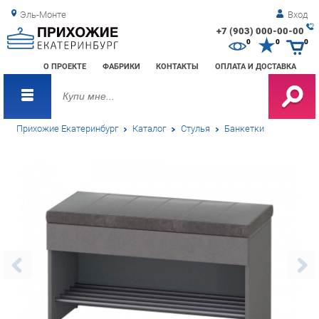
Эль-Монте
Вход
+7 (903) 000-00-00
Зак
0
0
0
обр
О ПРОЕКТЕ
ФАБРИКИ
КОНТАКТЫ
ОПЛАТА И ДОСТАВКА
зво
Прихожие Екатеринбург
Каталог
Стулья
Банкетки