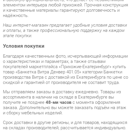
и оплаты, а также профессиональную поддержку на каждом
этапе покупки.
Условия покупки
Благодаря качественным фото, исчерпывающей информации
о характеристиках и параметрах, а также отзывам
покупателей маркетплэйса «Прихожие-Екатеринбург» купить
товар «Банкетка Витра Денвер 401.05» категории Банкетки
производства Витра с доставкой из Екатеринбурга по цене со
скидкой и гарантией от производителя не составит труда.
Мы отправляем заказы в доставку ежедневно. Товары из
ассортимента в наличии на складе в Екатеринбурге вы
получите не позднее
48-ми часов
с момента оформления
заказа. Дополнительно вы можете заказать подъём на этаж
и сборку мебельных изделий.
Срок доставки в другие регионы, и для товаров, находящихся
на складах производителей, рассчитывается индивидуально.
Уточнить наличие, срок и стоимость доставки вы можете
через форму
обратной связи
.
В любой момент до передачи заказа в доставку, а также в
течение 7-ми дней после получения заказа вы можете
изменить выбор
или принять решение об отказе от покупки.