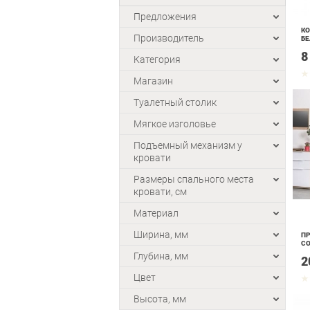
Предложения
КО
Производитель
Б
8
Категория
Магазин
Туалетный столик
Мягкое изголовье
Подъемный механизм у
кровати
Размеры спального места
кровати, см
Материал
Ширина, мм
ПР
С
Глубина, мм
2
Цвет
Высота, мм