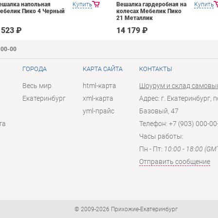
ешалка напольная
Купить
Вешалка гардеробная на
Купить
ебелик Пико 4 Черный
колесах Мебелик Пико
21 Металлик
 523 ₽
14 179 ₽
-00-00
ГОРОДА
КАРТА САЙТА
КОНТАКТЫ
Весь мир
html-карта
Шоурум и склад самовы
Екатеринбург
xml-карта
Адрес: г. Екатеринбург, п
yml-прайс
Базовый, 47
та
Телефон: +7 (903) 000-00
Часы работы:
Пн - Пт:
10:00 - 18:00 (GM
Отправить сообщение
© 2009-2026 Прихожие-Екатеринбург