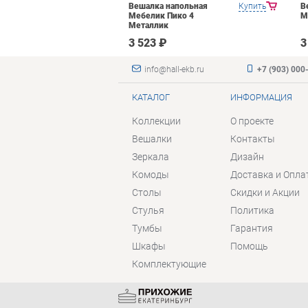
апольная
Купить
Вешалка напольная
Купить
В
 5 Чёрный
Мебелик Пико 4
М
Металлик
3 523 ₽
3
info@hall-ekb.ru
+7 (903) 000
КАТАЛОГ
ИНФОРМАЦИЯ
Коллекции
О проекте
Вешалки
Контакты
Зеркала
Дизайн
Комоды
Доставка и Опла
Столы
Скидки и Акции
Стулья
Политика
Тумбы
Гарантия
Шкафы
Помощь
Комплектующие