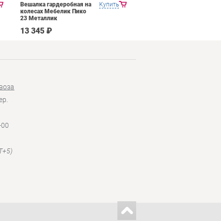
Вешалка гардеробная на
Купить
Вешалка напольная
колесах Мебелик Пико
Мебелик М 11 Алюминий
23 Металлик
13 345 ₽
6 198 ₽
воза
ер.
-00
T+5)