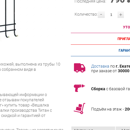
Последняя цена:
-
+
Количество:
УТО
ПРИГЛ
ГАРАН
ихожей, выполнена из трубы 10
Доставка
по
г. Екат
в собранном виде в
при заказе от
30000 
Сборка
с базовой г
рпывающей информации о
же отзывам покупателей
г» купить товар «Вешалка
Подъём на этаж -
20
шалки производства Титан с
 скидкой и гарантией от
дневно. Товары из ассортимента