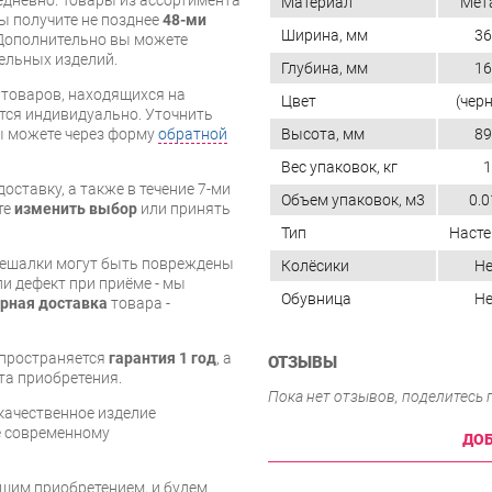
Материал
Мет
вы получите не позднее
48-ми
Ширина, мм
36
Дополнительно вы можете
бельных изделий.
Глубина, мм
16
я товаров, находящихся на
Цвет
(чер
тся индивидуально. Уточнить
вы можете через форму
обратной
Высота, мм
89
Вес упаковок, кг
1
оставку, а также в течение 7-ми
Объем упаковок, м3
0.0
те
изменить выбор
или принять
Тип
Насте
 вешалки могут быть повреждены
Колёсики
Не
и дефект при приёме - мы
Обувница
Не
рная доставка
товара -
спространяется
гарантия 1 год
, а
ОТЗЫВЫ
та приобретения.
Пока нет отзывов, поделитесь
 качественное изделие
е современному
ДОБ
шим приобретением, и будем