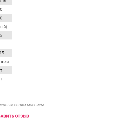
алл
0
0
ный)
5
15
нная
т
т
 первым своим мнением.
АВИТЬ ОТЗЫВ