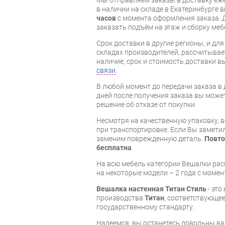
в наличии на складе в Екатеринбурге 
часов
с момента оформления заказа. 
заказать подъём на этаж и сборку ме
Срок доставки в другие регионы, и дл
складах производителей, рассчитывае
наличие, срок и стоимость доставки 
связи
.
В любой момент до передачи заказа в д
дней после получения заказа вы може
решение об отказе от покупки.
Несмотря на качественную упаковку,
при транспортировке. Если Вы заметил
заменим поврежденную деталь.
Повто
бесплатна
.
На всю мебель категории Вешалки ра
на некоторые модели – 2 года с момен
Вешалка настенная Титан Стиль
- это
производства
Титан
, соответствующе
государственному стандарту.
Надеемся, вы останетесь довольны ва