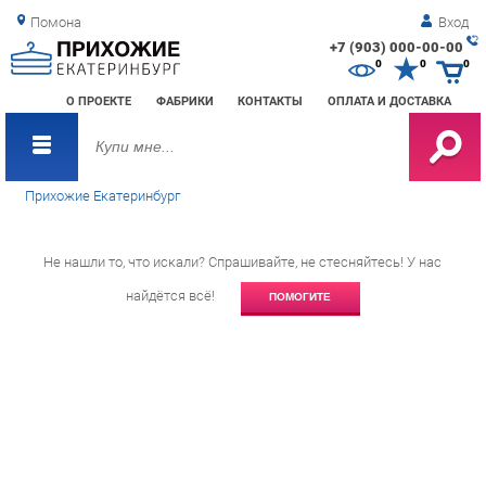
Помона
Вход
+7 (903) 000-00-00
Зак
0
0
0
обр
О ПРОЕКТЕ
ФАБРИКИ
КОНТАКТЫ
ОПЛАТА И ДОСТАВКА
зво
Прихожие Екатеринбург
Не нашли то, что искали? Спрашивайте, не стесняйтесь! У нас
найдётся всё!
ПОМОГИТЕ