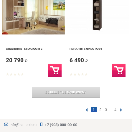
СПАЛЬНЯ BTS ПАСКАЛЬ 2
ПЕНАЛ BTS ФИЕСТА 04
20 790
6 490
₽
₽
БОЛЬШЕ ТОВАРОВ
(
20
/
65
)
1
2
3
...
4
info@hall-ekb.ru
+7 (903) 000-00-00
КАТАЛОГ
ИНФОРМАЦИЯ
ГОРОДА
Коллекции
О проекте
Весь мир
Вешалки
Контакты
Екатеринбург
Зеркала
Дизайн