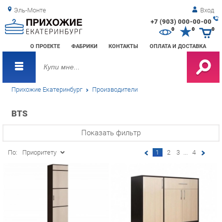
Эль-Монте
Вход
+7 (903) 000-00-00
Зак
0
0
0
обр
О ПРОЕКТЕ
ФАБРИКИ
КОНТАКТЫ
ОПЛАТА И ДОСТАВКА
зво
Прихожие Екатеринбург
Производители
BTS
Показать фильтр
По:
Приоритету
1
2
3
...
4