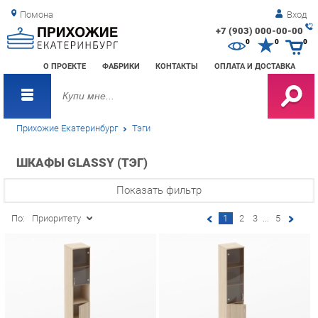
Помона
Вход
+7 (903) 000-00-00
Зак
0
0
0
обр
О ПРОЕКТЕ
ФАБРИКИ
КОНТАКТЫ
ОПЛАТА И ДОСТАВКА
зво
Прихожие Екатеринбург
Тэги
ШКАФЫ GLASSY (ТЭГ)
Показать фильтр
По:
Приоритету
1
2
3
...
5