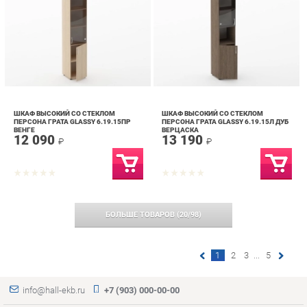
ШКАФ ВЫСОКИЙ СО СТЕКЛОМ
ШКАФ ВЫСОКИЙ СО СТЕКЛОМ
ПЕРСОНА ГРАТА GLASSY 6.19.15ПР
ПЕРСОНА ГРАТА GLASSY 6.19.15Л ДУБ
ВЕНГЕ
ВЕРЦАСКА
12 090
13 190
₽
₽
БОЛЬШЕ ТОВАРОВ
(
20
/
98
)
1
2
3
...
5
info@hall-ekb.ru
+7 (903) 000-00-00
КАТАЛОГ
ИНФОРМАЦИЯ
ГОРОДА
Коллекции
О проекте
Весь мир
Вешалки
Контакты
Екатеринбург
Зеркала
Дизайн