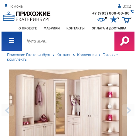
Помона
Вход
+7 (903) 000-00-00
Зак
0
0
0
обр
О ПРОЕКТЕ
ФАБРИКИ
КОНТАКТЫ
ОПЛАТА И ДОСТАВКА
зво
Прихожие Екатеринбург
Каталог
Коллекции
Готовые
комплекты