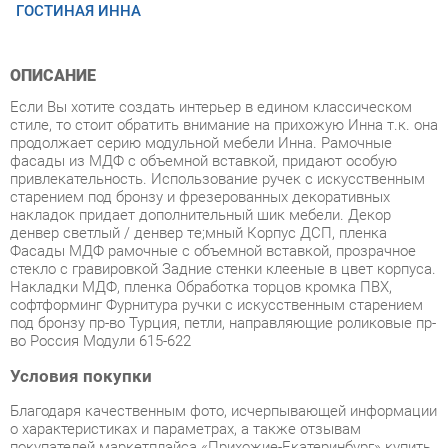
ОПИСАНИЕ
Если Вы хотите создать интерьер в едином классическом
стиле, то стоит обратить внимание на прихожую Инна т.к. она
продолжает серию модульной мебели Инна. Рамочные
фасады из МДФ с объемной вставкой, придают особую
привлекательность. Использование ручек с искусственным
старением под бронзу и фрезерованных декоративных
накладок придает дополнительный шик мебели. Декор
денвер светлый / денвер тe;мный Корпус ДСП, пленка
Фасады МДФ рамочные с объемной вставкой, прозрачное
стекло с гравировкой Задние стенки клееные в цвет корпуса.
Накладки МДФ, пленка Обработка торцов кромка ПВХ,
софтформинг Фурнитура ручки с искусственным старением
под бронзу пр-во Турция, петли, направляющие роликовые пр-
во Россия Модули 615-622
Условия покупки
Благодаря качественным фото, исчерпывающей информации
о характеристиках и параметрах, а также отзывам
покупателей маркетплэйса «Прихожие-Екатеринбург» купить
товар «Прихожая Яна Инна-2 денвер темный» категории
Готовые комплекты производства Яна с доставкой из
Екатеринбурга по цене со скидкой и гарантией от
производителя не составит труда.