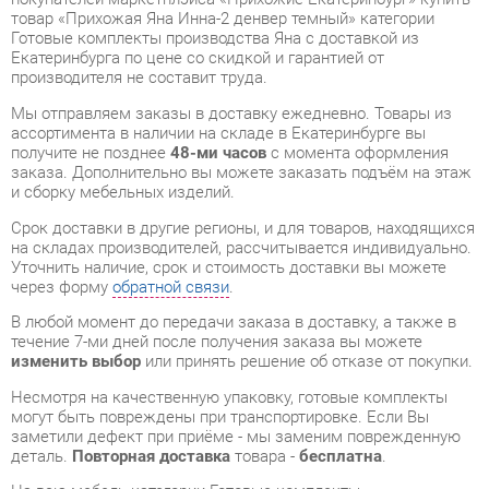
Мы отправляем заказы в доставку ежедневно. Товары из
ассортимента в наличии на складе в Екатеринбурге вы
получите не позднее
48-ми часов
с момента оформления
заказа. Дополнительно вы можете заказать подъём на этаж
и сборку мебельных изделий.
Срок доставки в другие регионы, и для товаров, находящихся
на складах производителей, рассчитывается индивидуально.
Уточнить наличие, срок и стоимость доставки вы можете
через форму
обратной связи
.
В любой момент до передачи заказа в доставку, а также в
течение 7-ми дней после получения заказа вы можете
изменить выбор
или принять решение об отказе от покупки.
Несмотря на качественную упаковку, готовые комплекты
могут быть повреждены при транспортировке. Если Вы
заметили дефект при приёме - мы заменим поврежденную
деталь.
Повторная доставка
товара -
бесплатна
.
На всю мебель категории Готовые комплекты
распространяется
гарантия 1 год
, а на некоторые модели – 2
года с момента приобретения.
Прихожая Яна Инна-2 денвер темный
- это качественное
изделие производства
Яна
, соответствующее современному