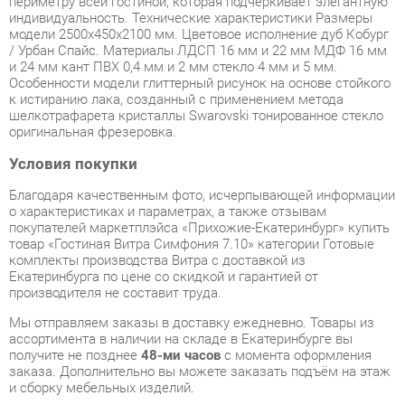
Особенности модели глиттерный рисунок на основе стойкого
к истиранию лака, созданный с применением метода
шелкотрафарета кристаллы Swarovski тонированное стекло
оригинальная фрезеровка.
Условия покупки
Благодаря качественным фото, исчерпывающей информации
о характеристиках и параметрах, а также отзывам
покупателей маркетплэйса «Прихожие-Екатеринбург» купить
товар «Гостиная Витра Симфония 7.10» категории Готовые
комплекты производства Витра с доставкой из
Екатеринбурга по цене со скидкой и гарантией от
производителя не составит труда.
Мы отправляем заказы в доставку ежедневно. Товары из
ассортимента в наличии на складе в Екатеринбурге вы
получите не позднее
48-ми часов
с момента оформления
заказа. Дополнительно вы можете заказать подъём на этаж
и сборку мебельных изделий.
Срок доставки в другие регионы, и для товаров, находящихся
на складах производителей, рассчитывается индивидуально.
Уточнить наличие, срок и стоимость доставки вы можете
через форму
обратной связи
.