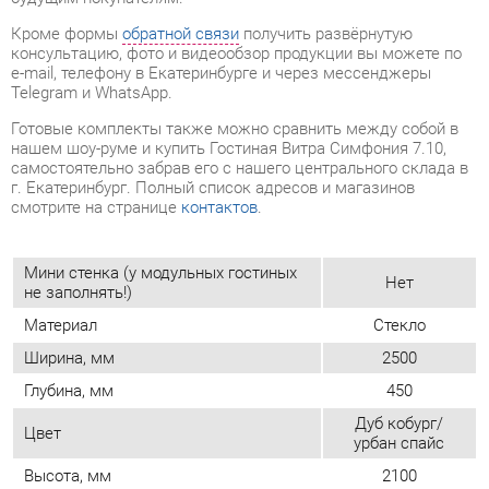
Готовые комплекты также можно сравнить между собой в
нашем шоу-руме и купить Гостиная Витра Симфония 7.10,
самостоятельно забрав его с нашего центрального склада в
г. Екатеринбург. Полный список адресов и магазинов
смотрите на странице
контактов
.
Мини стенка (у модульных гостиных
Нет
не заполнять!)
Материал
Стекло
Ширина, мм
2500
Глубина, мм
450
Дуб кобург/
Цвет
урбан спайс
Высота, мм
2100
Вес упаковок, кг
213
Объем упаковок, м3
0.417
Стиль интерьера
Классический