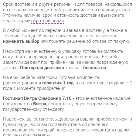
В любой момент до передачи заказа в доставку, а также в
течение 7-ми дней после получения заказа вы можете
изменить выбор
или принять решение об отказе от покупки.
Несмотря на качественную упаковку, готовые комплекты
могут быть повреждены при транспортировке. Если Вы
заметили дефект при приёме - мы заменим поврежденную
деталь.
Повторная доставка
товара -
бесплатна
.
На всю мебель категории Готовые комплекты
распространяется
гарантия 1 год
, а на некоторые модели – 2
года с момента приобретения.
Гостиная Витра Симфония 7.10
- это качественное изделие
производства
Витра
, соответствующее современному
государственному стандарту.
Надеемся, вы останетесь довольны вашим приобретением, и
будем рады, если вы оставите отзыв об опыте его
использования, который поможет сориентироваться нашим
будущим покупателям.
Кроме формы
обратной связи
получить развёрнутую
консультацию, фото и видеообзор продукции вы можете по
e-mail, телефону в Екатеринбурге и через мессенджеры
Telegram и WhatsApp.