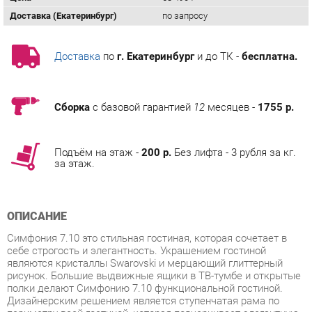
Доставка
по
г. Екатеринбург
и до ТК -
бесплатна.
Сборка
с базовой гарантией
12
месяцев -
1755 р.
Подъём на этаж -
200 р.
Без лифта - 3 рубля за кг.
за этаж.
ОПИСАНИЕ
Симфония 7.10 это стильная гостиная, которая сочетает в
себе строгость и элегантность. Украшением гостиной
являются кристаллы Swarovski и мерцающий глиттерный
рисунок. Большие выдвижные ящики в ТВ-тумбе и открытые
полки делают Симфонию 7.10 функциональной гостиной.
Дизайнерским решением является ступенчатая рама по
периметру всей гостиной, которая подчеркивает элегантную
индивидуальность. Технические характеристики Размеры
модели 2500х450х2100 мм. Цветовое исполнение дуб Кобург
/ Урбан Спайс. Материалы ЛДСП 16 мм и 22 мм МДФ 16 мм
и 24 мм кант ПВХ 0,4 мм и 2 мм стекло 4 мм и 5 мм.