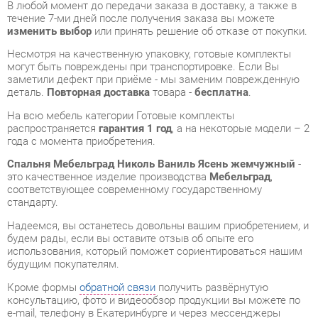
Несмотря на качественную упаковку, готовые комплекты
могут быть повреждены при транспортировке. Если Вы
заметили дефект при приёме - мы заменим поврежденную
деталь.
Повторная доставка
товара -
бесплатна
.
На всю мебель категории Готовые комплекты
распространяется
гарантия 1 год
, а на некоторые модели – 2
года с момента приобретения.
Спальня Мебельград Николь Ваниль Ясень жемчужный
-
это качественное изделие производства
Мебельград
,
соответствующее современному государственному
стандарту.
Надеемся, вы останетесь довольны вашим приобретением, и
будем рады, если вы оставите отзыв об опыте его
использования, который поможет сориентироваться нашим
будущим покупателям.
Кроме формы
обратной связи
получить развёрнутую
консультацию, фото и видеообзор продукции вы можете по
e-mail, телефону в Екатеринбурге и через мессенджеры
Telegram и WhatsApp.
Готовые комплекты также можно сравнить между собой в
нашем шоу-руме и купить Спальня Мебельград Николь
Ваниль Ясень жемчужный, самостоятельно забрав его с