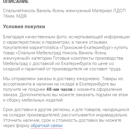
Условия покупки
Благодаря качественным фото, исчерпывающей информации
о характеристиках и параметрах, а также отзывам
покупателей маркетплэйса «Прихожие-Екатеринбург» купить
товар «Спальня Мебельград Николь Ваниль Ясень
жемчужный» категории Готовые комплекты производства
Мебельград с доставкой из Екатеринбурга по цене со
скидкой и гарантией от производителя не составит труда.
Мы отправляем заказы в доставку ежедневно. Товары из
ассортимента в наличии на складе в Екатеринбурге вы
получите не позднее
48-ми часов
с момента оформления
заказа. Дополнительно вы можете заказать подъём на этаж
и сборку мебельных изделий.
Срок доставки в другие регионы, и для товаров, находящихся
на складах производителей, рассчитывается индивидуально.
Уточнить наличие, срок и стоимость доставки вы можете
через форму
обратной связи
.
В любой момент до передачи заказа в доставку, а также в
течение 7-ми дней после получения заказа вы можете
изменить выбор
или принять решение об отказе от покупки.