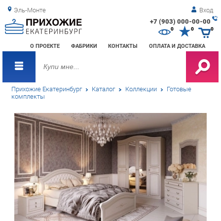
Эль-Монте
Вход
+7 (903) 000-00-00
Зак
0
0
0
обр
О ПРОЕКТЕ
ФАБРИКИ
КОНТАКТЫ
ОПЛАТА И ДОСТАВКА
зво
Прихожие Екатеринбург
Каталог
Коллекции
Готовые
комплекты