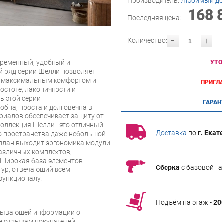
Производитель:
Любимый д
168 
Последняя цена:
-
+
Количество:
временный, удобный и
УТО
 ряд серии Шелли позволяет
с максимальным комфортом и
ПРИГЛ
остоте, лаконичности и
ь этой серии
ГАРАН
обна, проста и долговечна в
риалов обеспечивает защиту от
Коллекция Шелли - это отличный
Доставка
по
г. Екат
о пространства даже небольшой
 план выходит эргономика модули
азличных комплектов,
 Широкая база элементов
Сборка
с базовой г
тур, отвечающий всем
 функционалу.
Подъём на этаж -
20
рпывающей информации о
же отзывам покупателей