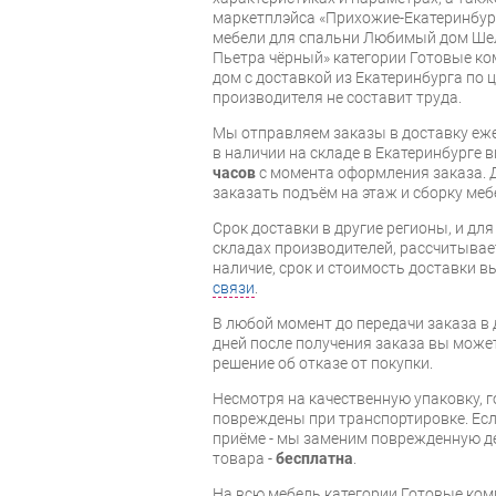
маркетплэйса «Прихожие-Екатеринбург
мебели для спальни Любимый дом Шел
Пьетра чёрный» категории Готовые 
дом с доставкой из Екатеринбурга по ц
производителя не составит труда.
Мы отправляем заказы в доставку еже
в наличии на складе в Екатеринбурге 
часов
с момента оформления заказа. 
заказать подъём на этаж и сборку ме
Срок доставки в другие регионы, и дл
складах производителей, рассчитывае
наличие, срок и стоимость доставки 
связи
.
В любой момент до передачи заказа в д
дней после получения заказа вы може
решение об отказе от покупки.
Несмотря на качественную упаковку, 
повреждены при транспортировке. Есл
приёме - мы заменим поврежденную д
товара -
бесплатна
.
На всю мебель категории Готовые ко