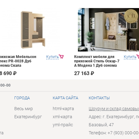
рихожая Мебельсон
Купить
Комплект мебели для
Купить
лекс PR-0028 Дуб
прихожей Стиль Оскар-7
онома Скала
А Модена 1 Дуб сонома
светлый Крем
8 690 ₽
27 163 ₽
-00-00
ГОРОДА
КАРТА САЙТА
КОНТАКТЫ
Весь мир
html-карта
Шоурум и склад самовы
Екатеринбург
xml-карта
Адрес: г. Екатеринбург, п
yml-прайс
Базовый, 47
та
Телефон: +7 (903) 000-00