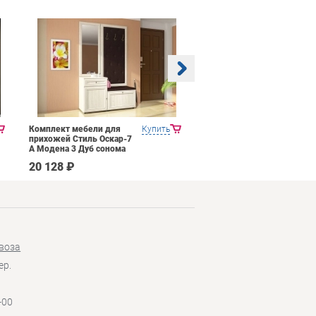
Комплект мебели для
Купить
Прихожая Mobi Трувор
прихожей Стиль Оскар-7
15.120
А Модена 3 Дуб сонома
светлый Крем
20 128 ₽
14 026 ₽
воза
ер.
-00