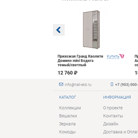
Яна Инна-2
Купить
Прихожая Гранд Кволити
Купить
П
емный
Домино mini Бодега
А
темый/светлый
с
 ₽
12 760 ₽
1
info@hall-ekb.ru
+7 (903) 000
КАТАЛОГ
ИНФОРМАЦИЯ
Коллекции
О проекте
Вешалки
Контакты
Зеркала
Дизайн
Комоды
Доставка и Опла