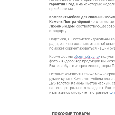
гарантия 1 год
, а на некоторые модели
приобретения.
Комплект мебели для спальни Любим
Камень Пьетра чёрный
- это качеств
Любимый дом
, соответствующее сов
стандарту.
Надеемся, вы останетесь довольны ва
рады, если вы оставите отзыв об опыт
поможет сориентироваться нашим бу
Кроме формы
обратной связи
получит
фото и видеообзор продукции вы может
Екатеринбурге и через мессенджеры Te
Готовые комплекты также можно срав
руме и купить Комплект мебели для 
Дуб золотой Камень Пьетра чёрный, с
нашего центрального склада в г. Екат
и магазинов смотрите на странице
кон
ПОХОЖИЕ ТОВАРЫ