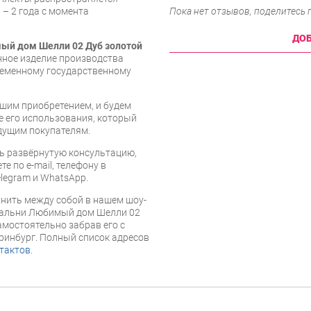
Пока нет отзывов, поделитесь
 – 2 года с момента
ДОБ
ый дом Шелли 02 Дуб золотой
енное изделие производства
ременному государственному
шим приобретением, и будем
е его использования, который
дущим покупателям.
ь развёрнутую консультацию,
е по e-mail, телефону в
legram и WhatsApp.
нить между собой в нашем шоу-
спальни Любимый дом Шелли 02
амостоятельно забрав его с
еринбург. Полный список адресов
тактов
.