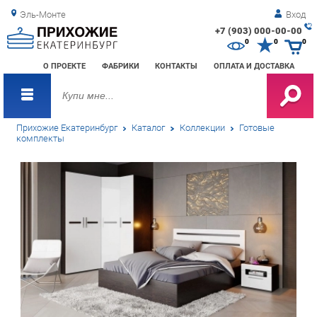
Эль-Монте
Вход
+7 (903) 000-00-00
Зак
0
0
0
обр
О ПРОЕКТЕ
ФАБРИКИ
КОНТАКТЫ
ОПЛАТА И ДОСТАВКА
зво
Прихожие Екатеринбург
Каталог
Коллекции
Готовые
комплекты