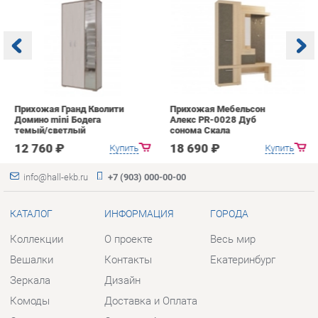
Прихожая Гранд Кволити
Прихожая Мебельсон
К
Домино mini Бодега
Алекс PR-0028 Дуб
п
темый/светлый
сонома Скала
А
с
12 760 ₽
18 690 ₽
Купить
Купить
info@hall-ekb.ru
+7 (903) 000-00-00
КАТАЛОГ
ИНФОРМАЦИЯ
ГОРОДА
Коллекции
О проекте
Весь мир
Вешалки
Контакты
Екатеринбург
Зеркала
Дизайн
Комоды
Доставка и Оплата
Столы
Скидки и Акции
Стулья
Политика
Тумбы
Гарантия
Шкафы
Помощь
Комплектующие