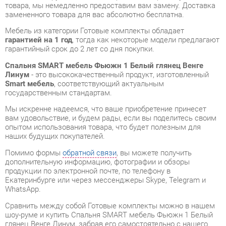
гарантией на 1 год
, тогда как некоторые модели предлагают
гарантийный срок до 2 лет со дня покупки.
Спальня SMART мебель Фьюжн 1 Белый глянец Венге
Линум
- это высококачественный продукт, изготовленный
Smart мебель
, соответствующий актуальным
государственным стандартам.
Мы искренне надеемся, что ваше приобретение принесет
вам удовольствие, и будем рады, если вы поделитесь своим
опытом использования товара, что будет полезным для
наших будущих покупателей.
Помимо формы
обратной связи
, вы можете получить
дополнительную информацию, фотографии и обзоры
продукции по электронной почте, по телефону в
Екатеринбурге или через мессенджеры Skype, Telegram и
WhatsApp.
Cравнить между собой Готовые комплекты можно в нашем
шоу-руме и купить Спальня SMART мебель Фьюжн 1 Белый
глянец Венге Линум, забрав его самостоятельно с нашего
центрального склада в Екатеринбурге. Полный список
адресов и магазинов смотрите на странице
контактов
.
Материал
Мдф