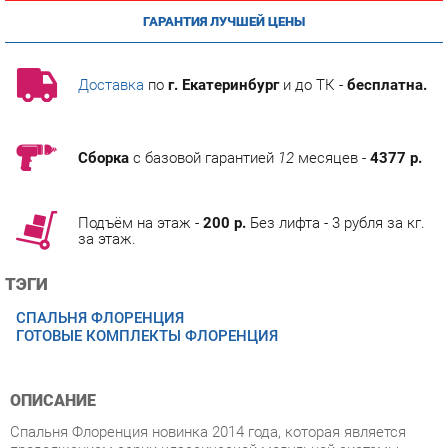
Доставка
по
г. Екатеринбург
и до ТК -
бесплатна.
Сборка
с базовой гарантией
12
месяцев -
4377 р.
Подъём на этаж -
200 р.
Без лифта - 3 рубля за кг.
за этаж.
ТЭГИ
СПАЛЬНЯ ФЛОРЕНЦИЯ
ГОТОВЫЕ КОМПЛЕКТЫ ФЛОРЕНЦИЯ
ОПИСАНИЕ
Спальня Флоренция новинка 2014 года, которая является
продолжением серии классической модульной системы
Флоренция. Модель изготавливается в декорах дуб оксфорд
и дуб гарвард бежевый, реалистично имитирующих
древесину натурального дуба пленка немецкого пр-ва.