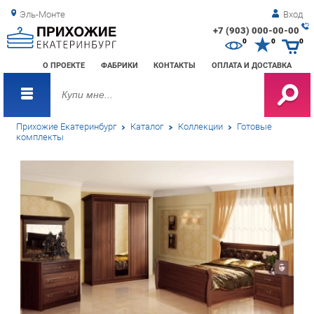
Эль-Монте
Вход
+7 (903) 000-00-00
Зак
0
0
0
обр
О ПРОЕКТЕ
ФАБРИКИ
КОНТАКТЫ
ОПЛАТА И ДОСТАВКА
зво
Прихожие Екатеринбург
Каталог
Коллекции
Готовые
комплекты