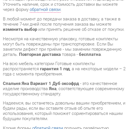
изменить выбор
или принять решение об отказе от покупки.
Несмотря на качественную упаковку, готовые комплекты
могут быть повреждены при транспортировке. Если Вы
заметили дефект при приёме - мы заменим поврежденную
деталь.
Повторная доставка
товара -
бесплатна
.
На всю мебель категории Готовые комплекты
распространяется
гарантия 1 год
, а на некоторые модели – 2
года с момента приобретения.
Спальня Яна Вариант 1 Дуб оксофрд
- это качественное
изделие производства
Яна
, соответствующее современному
государственному стандарту.
Надеемся, вы останетесь довольны вашим приобретением, и
будем рады, если вы оставите отзыв об опыте его
использования, который поможет сориентироваться нашим
будущим покупателям.
Кроме формы
обратной связи
получить развёрнутую
консультацию, фото и видеообзор продукции вы можете по
e-mail, телефону в Екатеринбурге и через мессенджеры
Telegram и WhatsApp.
Готовые комплекты также можно сравнить между собой в
нашем шоу-руме и купить Спальня Яна Вариант 1 Дуб