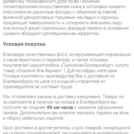
придающие завершенность и солидность внешнему виду
элегантный фацет зеркальных фасадов ламели в основании
кровати обладают ортопедическим эффектом.
Условия покупки
Благодаря качественным фото, исчерпывающей информации
о характеристиках и параметрах, а также отзывам
покупателей маркетплэйса «Прихожие-Екатеринбург» купить
товар «Спальня Яна Вариант 1 Дуб оксофрд» категории
Готовые комплекты производства Яна с доставкой из
Екатеринбурга по цене со скидкой и гарантией от
производителя не составит труда.
Мы отправляем заказы в доставку ежедневно. Товары из
ассортимента в наличии на складе в Екатеринбурге вы
получите не позднее
48-ми часов
с момента оформления
заказа. Дополнительно вы можете заказать подъём на этаж
и сборку мебельных изделий.
Срок доставки в другие регионы, и для товаров, находящихся
на складах производителей, рассчитывается индивидуально.
Уточнить наличие, срок и стоимость доставки вы можете
через форму
обратной связи
.
В любой момент до передачи заказа в доставку, а также в
течение 7-ми дней после получения заказа вы можете