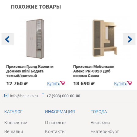
Прихожая Гранд Кволити
Прихожая Мебельсон
К
Домино mini Бодега
Алекс PR-0028 Дуб
п
темый/светлый
сонома Скала
А
с
12 760 ₽
18 690 ₽
Купить
Купить
info@hall-ekb.ru
+7 (903) 000-00-00
КАТАЛОГ
ИНФОРМАЦИЯ
ГОРОДА
Коллекции
О проекте
Весь мир
Вешалки
Контакты
Екатеринбург
Зеркала
Дизайн
Комоды
Доставка и Оплата
Столы
Скидки и Акции
Стулья
Политика
Тумбы
Гарантия