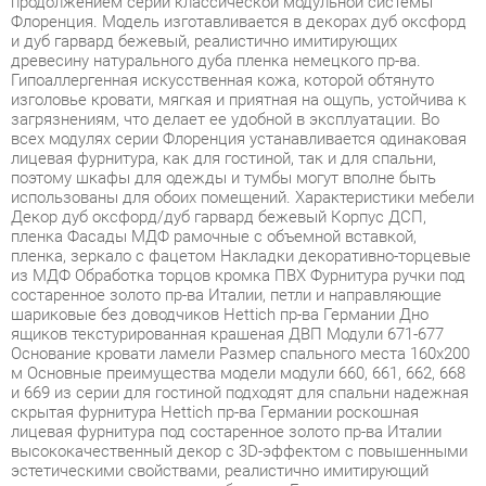
Гипоаллергенная искусственная кожа, которой обтянуто
изголовье кровати, мягкая и приятная на ощупь, устойчива к
загрязнениям, что делает ее удобной в эксплуатации. Во
всех модулях серии Флоренция устанавливается одинаковая
лицевая фурнитура, как для гостиной, так и для спальни,
поэтому шкафы для одежды и тумбы могут вполне быть
использованы для обоих помещений. Характеристики мебели
Декор дуб оксфорд/дуб гарвард бежевый Корпус ДСП,
пленка Фасады МДФ рамочные с объемной вставкой,
пленка, зеркало с фацетом Накладки декоративно-торцевые
из МДФ Обработка торцов кромка ПВХ Фурнитура ручки под
состаренное золото пр-ва Италии, петли и направляющие
шариковые без доводчиков Hettich пр-ва Германии Дно
ящиков текстурированная крашеная ДВП Модули 671-677
Основание кровати ламели Размер спального места 160х200
м Основные преимущества модели модули 660, 661, 662, 668
и 669 из серии для гостиной подходят для спальни надежная
скрытая фурнитура Hettich пр-ва Германии роскошная
лицевая фурнитура под состаренное золото пр-ва Италии
высококачественный декор с 3D-эффектом с повышенными
эстетическими свойствами, реалистично имитирующий
древесину тонированного дуба пр-ва Германии
гипоаллергенная искусственная кожа в изголовье кровати
классические рамочные фасады с объемной вставкой
филенкой декоративные торцевые накладки и карнизы,