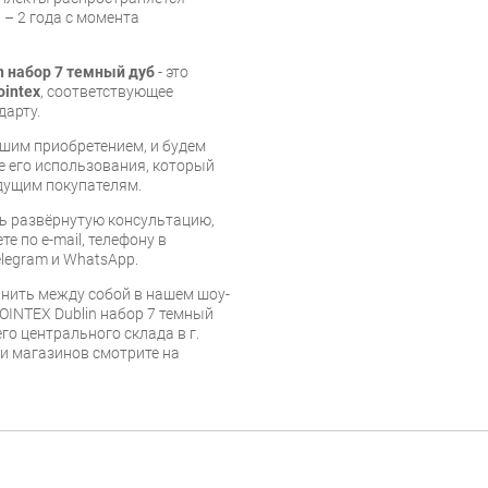
 – 2 года с момента
n набор 7 темный дуб
- это
ointex
, соответствующее
дарту.
шим приобретением, и будем
е его использования, который
дущим покупателям.
ь развёрнутую консультацию,
е по e-mail, телефону в
legram и WhatsApp.
нить между собой в нашем шоу-
OINTEX Dublin набор 7 темный
го центрального склада в г.
 и магазинов смотрите на