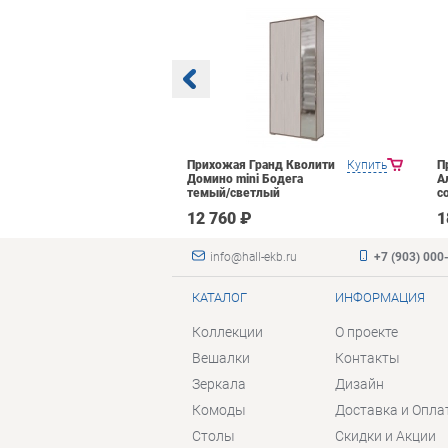
Яна Инна-3
Купить
Прихожая Гранд Кволити
Купить
П
етлый
Домино mini Бодега
А
темый/светлый
с
₽
12 760 ₽
1
info@hall-ekb.ru
+7 (903) 000
КАТАЛОГ
ИНФОРМАЦИЯ
Коллекции
О проекте
Вешалки
Контакты
Зеркала
Дизайн
Комоды
Доставка и Опла
Столы
Скидки и Акции