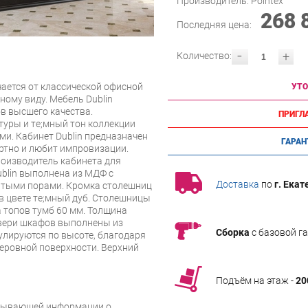
Производитель:
Pointex
268 
Последняя цена:
-
+
Количество:
чается от классической офисной
УТО
ному виду. Мебель Dublin
в высшего качества.
ПРИГЛ
уры и тe;мный тон коллекции
и. Кабинет Dublin предназначен
ГАРАН
артно и любит импровизации.
роизводитель кабинета для
ublin выполнена из МДФ с
Доставка
по
г. Екат
ытыми порами. Кромка столешниц
 в цвете тe;мный дуб. Столешницы
 топов тумб 60 мм. Толщина
вери шкафов выполнены из
Сборка
с базовой г
улируются по высоте, благодаря
неровной поверхности. Верхний
Подъём на этаж -
20
рпывающей информации о