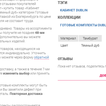
ТЭГИ
же отзывам покупателей
» купить товар «Кабинет
КАБИНЕТ DUBLIN
темный дуб» категории Готовые
тавкой из Екатеринбурга по цене
КОЛЛЕКЦИИ
ля не составит труда.
ГОТОВЫЕ КОМПЛЕКТЫ DUBL
дневно. Товары из ассортимента
вы получите не позднее
48-ми
Дополнительно вы можете
Материал
Тамбурат
бельных изделий.
Цвет
Темный дуб
я товаров, находящихся на
тся индивидуально. Уточнить
вы можете через форму
обратной
ОТЗЫВЫ
Пока нет отзывов, поделитесь
оставку, а также в течение 7-ми
те
изменить выбор
или принять
ДОБ
готовые комплекты могут быть
и Вы заметили дефект при
еталь.
Повторная доставка
мплекты распространяется