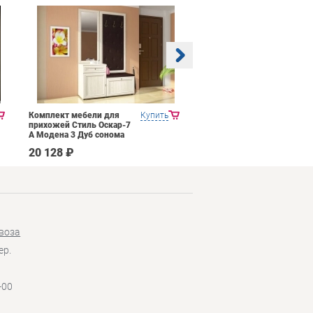
Комплект мебели для
Купить
Прихожая Mobi Трувор
прихожей Стиль Оскар-7
15.120
А Модена 3 Дуб сонома
светлый Крем
20 128 ₽
14 026 ₽
воза
ер.
-00