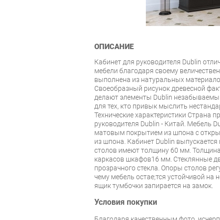
ОПИСАНИЕ
Кабинет для руководителя Dublin отли
мебели благодаря своему величествен
выполнена из натуральных материало
Своеобразный рисунок древесной факт
делают элементы Dublin незабываемым
для тех, кто привык мыслить нестанд
Технические характеристики Страна п
руководителя Dublin - Китай. Мебель D
матовым покрытием из шпона с откр
из шпона. Кабинет Dublin выпускается
столов имеют толщину 60 мм. Толщина
каркасов шкафов16 мм. Стеклянные д
прозрачного стекла. Опоры столов рег
чему мебель остаe;тся устойчивой на 
ящик тумбочки запирается на замок.
Условия покупки
Благодаря качественным фото, исче