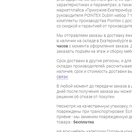
характеристиках и параметрах, а так
маркетплэйса «Прихожие-Екатеринбург
руководителя POINTEX Dublin набор 7 
комплекты производства Pointex с дос
со скидкой и гарантией от производите
Мы отправляем заказы в доставку еже
в наличии на складе в Екатеринбурге 
часов
с момента оформления заказа. 
заказать подъём на этаж и сборку ме
Срок доставки в другие регионы, и дл
складах производителей, рассчитывае
наличие, срок и стоимость доставки 
связи
.
В любой момент до передачи заказа в д
дней после получения заказа вы може
решение об отказе от покупки.
Несмотря на качественную упаковку, 
повреждены при транспортировке. Есл
приёме - мы заменим поврежденную д
товара -
бесплатна
.
На всю мебель категории Готовые ко