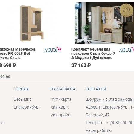
рихожая Мебельсон
Купить
Комплект мебели для
Купить
лекс PR-0028 Дуб
прихожей Стиль Оскар-7
онома Скала
А Модена 1 Дуб сонома
светлый Крем
8 690 ₽
27 163 ₽
-00-00
ГОРОДА
КАРТА САЙТА
КОНТАКТЫ
Весь мир
html-карта
Шоурум и склад самовы
Екатеринбург
xml-карта
Адрес: г. Екатеринбург, п
yml-прайс
Базовый, 47
та
Телефон: +7 (903) 000-00
Часы работы: