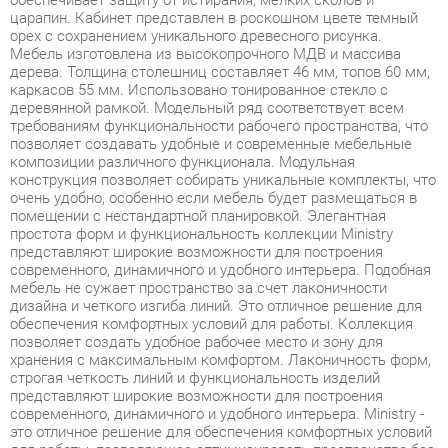
каркасов 55 мм. Использовано тонированное стекло с
деревянной рамкой. Модельный ряд соответствует всем
требованиям функциональности рабочего пространства, что
позволяет создавать удобные и современные мебельные
композиции различного функционала. Модульная
конструкция позволяет собирать уникальные комплекты, что
очень удобно, особенно если мебель будет размещаться в
помещении с нестандартной планировкой. Элегантная
простота форм и функциональность коллекции Ministry
представляют широкие возможности для построения
современного, динамичного и удобного интерьера. Подобная
мебель не сужает пространство за счет лаконичности
дизайна и четкого изгиба линий. Это отличное решение для
обеспечения комфортных условий для работы. Коллекция
позволяет создать удобное рабочее место и зону для
хранения с максимальным комфортом. Лаконичность форм,
строгая четкость линий и функциональность изделий
представляют широкие возможности для построения
современного, динамичного и удобного интерьера. Ministry -
это отличное решение для обеспечения комфортных условий
для работы, позволяющее оптимизировать пространство без
ущерба для функциональности и удобства. Широкая база
элементов позволит создать полноценный гарнитур,
отвечающий всем требованиям, как по габаритам, так и
функционалу. Фурнитура обеспечивает возможность
многократной сборки.