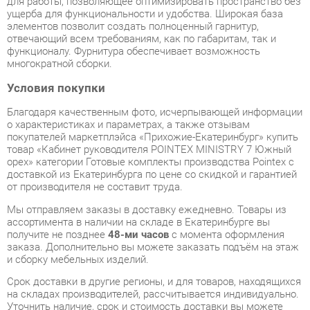
Условия покупки
Благодаря качественным фото, исчерпывающей информации
о характеристиках и параметрах, а также отзывам
покупателей маркетплэйса «Прихожие-Екатеринбург» купить
товар «Кабинет руководителя POINTEX MINISTRY 7 Южный
орех» категории Готовые комплекты производства Pointex с
доставкой из Екатеринбурга по цене со скидкой и гарантией
от производителя не составит труда.
Мы отправляем заказы в доставку ежедневно. Товары из
ассортимента в наличии на складе в Екатеринбурге вы
получите не позднее
48-ми часов
с момента оформления
заказа. Дополнительно вы можете заказать подъём на этаж
и сборку мебельных изделий.
Срок доставки в другие регионы, и для товаров, находящихся
на складах производителей, рассчитывается индивидуально.
Уточнить наличие, срок и стоимость доставки вы можете
через форму
обратной связи
.
В любой момент до передачи заказа в доставку, а также в
течение 7-ми дней после получения заказа вы можете
изменить выбор
или принять решение об отказе от покупки.