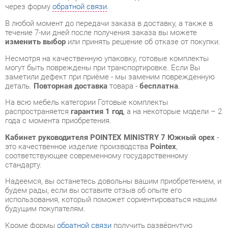
Несмотря на качественную упаковку, готовые комплекты
могут быть повреждены при транспортировке. Если Вы
заметили дефект при приёме - мы заменим поврежденную
деталь.
Повторная доставка
товара -
бесплатна
.
На всю мебель категории Готовые комплекты
распространяется
гарантия 1 год
, а на некоторые модели – 2
года с момента приобретения.
Кабинет руководителя POINTEX MINISTRY 7 Южный орех
-
это качественное изделие производства
Pointex
,
соответствующее современному государственному
стандарту.
Надеемся, вы останетесь довольны вашим приобретением, и
будем рады, если вы оставите отзыв об опыте его
использования, который поможет сориентироваться нашим
будущим покупателям.
Кроме формы
обратной связи
получить развёрнутую
консультацию, фото и видеообзор продукции вы можете по
e-mail, телефону в Екатеринбурге и через мессенджеры
Telegram и WhatsApp.
Готовые комплекты также можно сравнить между собой в
нашем шоу-руме и купить Кабинет руководителя POINTEX
MINISTRY 7 Южный орех, самостоятельно забрав его с