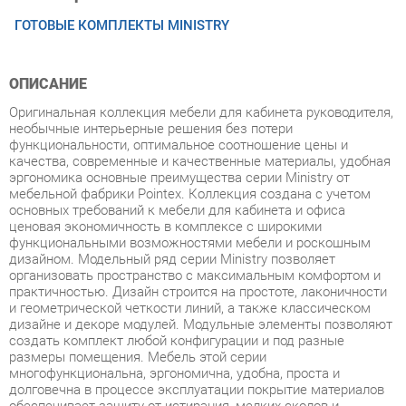
ОПИСАНИЕ
Оригинальная коллекция мебели для кабинета руководителя,
необычные интерьерные решения без потери
функциональности, оптимальное соотношение цены и
качества, современные и качественные материалы, удобная
эргономика основные преимущества серии Ministry от
мебельной фабрики Pointex. Коллекция создана с учетом
основных требований к мебели для кабинета и офиса
ценовая экономичность в комплексе с широкими
функциональными возможностями мебели и роскошным
дизайном. Модельный ряд серии Ministry позволяет
организовать пространство с максимальным комфортом и
практичностью. Дизайн строится на простоте, лаконичности
и геометрической четкости линий, а также классическом
дизайне и декоре модулей. Модульные элементы позволяют
создать комплект любой конфигурации и под разные
размеры помещения. Мебель этой серии
многофункциональна, эргономична, удобна, проста и
долговечна в процессе эксплуатации покрытие материалов
обеспечивает защиту от истирания, мелких сколов и
царапин. Кабинет представлен в роскошном цвете темный
орех с сохранением уникального древесного рисунка.
Мебель изготовлена из высокопрочного МДВ и массива
дерева. Толщина столешниц составляет 46 мм, топов 60 мм,