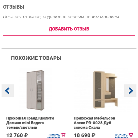
ПОХОЖИЕ ТОВАРЫ
Прихожая Гранд Кволити
Прихожая Мебельсон
К
Домино mini Бодега
Алекс PR-0028 Дуб
п
темый/светлый
сонома Скала
А
с
12 760 ₽
18 690 ₽
Купить
Купить
info@hall-ekb.ru
+7 (903) 000-00-00
КАТАЛОГ
ИНФОРМАЦИЯ
ГОРОДА
Коллекции
О проекте
Весь мир
Вешалки
Контакты
Екатеринбург