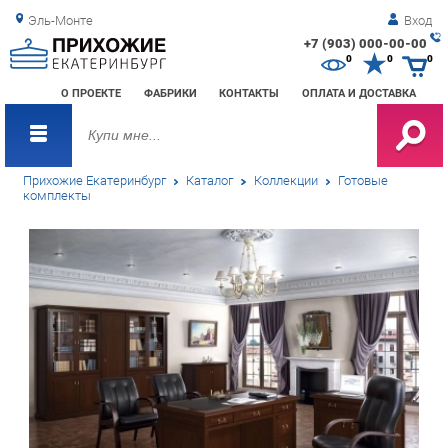
Эль-Монте
Вход
+7 (903) 000-00-00
Зак
0
0
0
обр
О ПРОЕКТЕ
ФАБРИКИ
КОНТАКТЫ
ОПЛАТА И ДОСТАВКА
зво
Прихожие Екатеринбург
Каталог
Коллекции
Готовые
комплекты