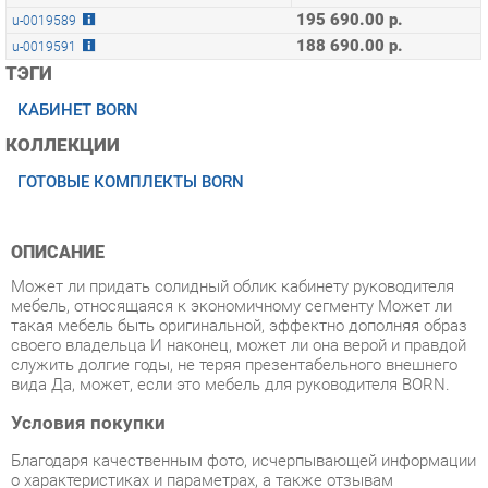
ТЭГИ
КАБИНЕТ BORN
КОЛЛЕКЦИИ
ГОТОВЫЕ КОМПЛЕКТЫ BORN
ОПИСАНИЕ
Может ли придать солидный облик кабинету руководителя
мебель, относящаяся к экономичному сегменту Может ли
такая мебель быть оригинальной, эффектно дополняя образ
своего владельца И наконец, может ли она верой и правдой
служить долгие годы, не теряя презентабельного внешнего
вида Да, может, если это мебель для руководителя BORN.
Условия покупки
Благодаря качественным фото, исчерпывающей информации
о характеристиках и параметрах, а также отзывам
покупателей маркетплэйса «Прихожие-Екатеринбург» купить
товар «Кабинет руководителя Skyland БОРН набор 3
Бургунди» категории Готовые комплекты производства
Skyland с доставкой из Екатеринбурга по цене со скидкой и