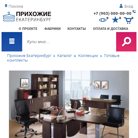
Помона
Вход
+7 (903) 000-00-00
Зак
0
0
0
обр
О ПРОЕКТЕ
ФАБРИКИ
КОНТАКТЫ
ОПЛАТА И ДОСТАВКА
зво
Прихожие Екатеринбург
Каталог
Коллекции
Готовые
комплекты