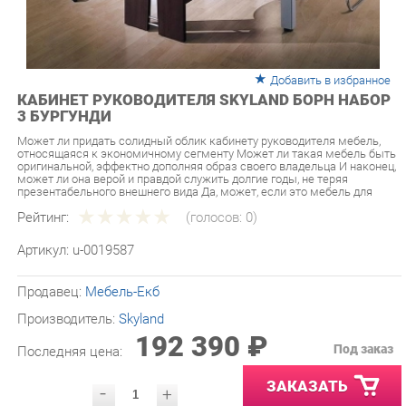
Добавить в избранное
КАБИНЕТ РУКОВОДИТЕЛЯ SKYLAND БОРН НАБОР
3 БУРГУНДИ
Может ли придать солидный облик кабинету руководителя мебель,
относящаяся к экономичному сегменту Может ли такая мебель быть
оригинальной, эффектно дополняя образ своего владельца И наконец,
может ли она верой и правдой служить долгие годы, не теряя
презентабельного внешнего вида Да, может, если это мебель для
Рейтинг:
(голосов:
0
)
Артикул:
u-0019587
Продавец:
Мебель-Екб
Производитель:
Skyland
192 390 ₽
Под заказ
Последняя цена:
ЗАКАЗАТЬ
-
+
Количество:
УТОЧНИТЬ НАЛИЧИЕ