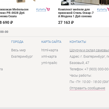
рихожая Мебельсон
Купить
Комплект мебели для
Купить
лекс PR-0028 Дуб
прихожей Стиль Оскар-7
онома Скала
А Модена 1 Дуб сонома
светлый Крем
8 690 ₽
27 163 ₽
-00-00
ГОРОДА
КАРТА САЙТА
КОНТАКТЫ
Весь мир
html-карта
Шоурум и склад самовы
Екатеринбург
xml-карта
Адрес: г. Екатеринбург, п
yml-прайс
Базовый, 47
та
Телефон: +7 (903) 000-00
Часы работы:
Пн - Пт:
10:00 - 18:00 (GM
Отправить сообщение