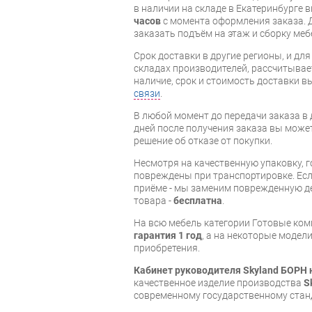
в наличии на складе в Екатеринбурге 
часов
с момента оформления заказа. 
заказать подъём на этаж и сборку ме
Срок доставки в другие регионы, и дл
складах производителей, рассчитывае
наличие, срок и стоимость доставки 
связи
.
В любой момент до передачи заказа в д
дней после получения заказа вы може
решение об отказе от покупки.
Несмотря на качественную упаковку, 
повреждены при транспортировке. Есл
приёме - мы заменим поврежденную д
товара -
бесплатна
.
На всю мебель категории Готовые ко
гарантия 1 год
, а на некоторые модели
приобретения.
Кабинет руководителя Skyland БОРН 
качественное изделие производства
S
современному государственному стан