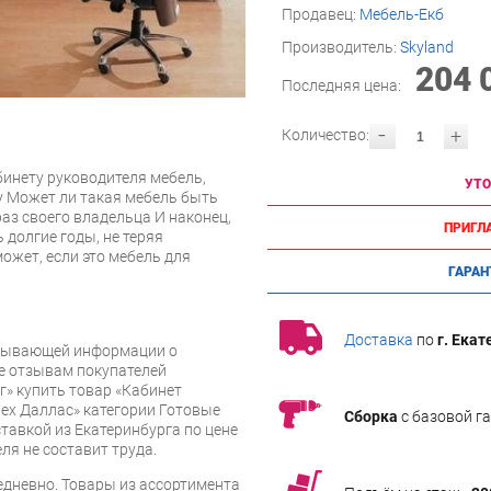
Продавец:
Мебель-Екб
Производитель:
Skyland
204 
Последняя цена:
-
+
Количество:
инету руководителя мебель,
УТО
у Может ли такая мебель быть
аз своего владельца И наконец,
ПРИГЛ
 долгие годы, не теряя
ожет, если это мебель для
ГАРАН
Доставка
по
г. Екат
рпывающей информации о
же отзывам покупателей
» купить товар «Кабинет
рех Даллас» категории Готовые
Сборка
с базовой г
тавкой из Екатеринбурга по цене
ля не составит труда.
дневно. Товары из ассортимента