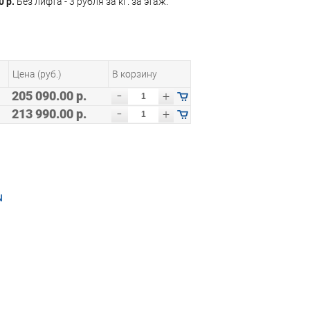
0 р.
Без лифта - 3 рубля за кг. за этаж.
Цена (руб.)
В корзину
-
205 090.00 р.
+
-
213 990.00 р.
+
N