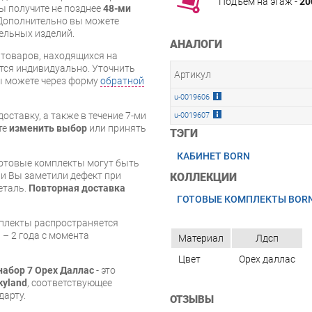
Подъём на этаж -
20
вы получите не позднее
48-ми
Дополнительно вы можете
бельных изделий.
АНАЛОГИ
я товаров, находящихся на
тся индивидуально. Уточнить
Артикул
вы можете через форму
обратной
u-0019606
оставку, а также в течение 7-ми
u-0019607
те
изменить выбор
или принять
ТЭГИ
КАБИНЕТ BORN
готовые комплекты могут быть
и Вы заметили дефект при
КОЛЛЕКЦИИ
еталь.
Повторная доставка
ГОТОВЫЕ КОМПЛЕКТЫ BOR
мплекты распространяется
 – 2 года с момента
Материал
Лдсп
Цвет
Орех даллас
набор 7 Орех Даллас
- это
kyland
, соответствующее
дарту.
ОТЗЫВЫ