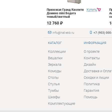
Яна Инна-2
Купить
Прихожая Гранд Кволити
Купить
П
емный
Домино mini Бодега
А
темый/светлый
с
 ₽
12 760 ₽
1
info@hall-ekb.ru
+7 (903) 000
КАТАЛОГ
ИНФОРМАЦИЯ
Коллекции
О проекте
Вешалки
Контакты
Зеркала
Дизайн
Комоды
Доставка и Опла
Столы
Скидки и Акции
Стулья
Политика
Тумбы
Гарантия
Шкафы
Помощь
Комплектующие