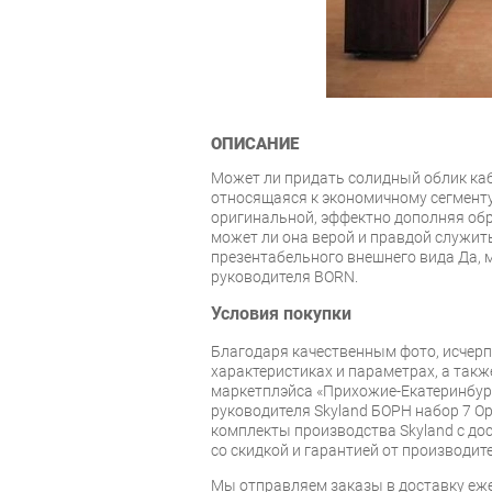
ОПИСАНИЕ
Может ли придать солидный облик каб
относящаяся к экономичному сегмент
оригинальной, эффектно дополняя обр
может ли она верой и правдой служить
презентабельного внешнего вида Да, м
руководителя BORN.
Условия покупки
Благодаря качественным фото, исче
характеристиках и параметрах, а так
маркетплэйса «Прихожие-Екатеринбург
руководителя Skyland БОРН набор 7 О
комплекты производства Skyland с дос
со скидкой и гарантией от производите
Мы отправляем заказы в доставку еже