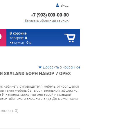
Вход
+7 (903) 000-00-00
Заказать обратный звонок
В корзине
товаров:
0
на сумму:
0
р.
Добавить в избранное
 SKYLAND БОРН НАБОР 7 ОРЕХ
к кабинету руководителя мебель, относящаяся
ли такая мебель быть оригинальной, эффектно
 И наконец, может ли она верой и правдой
резентабельного внешнего вида Да, может, если
голосов:
0
)