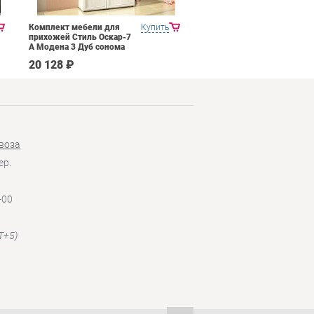
Комплект мебели для
Купить
Прихожая Mobi Трувор
прихожей Стиль Оскар-7
15.120
А Модена 3 Дуб сонома
светлый Крем
20 128 ₽
14 026 ₽
воза
ер.
-00
T+5)