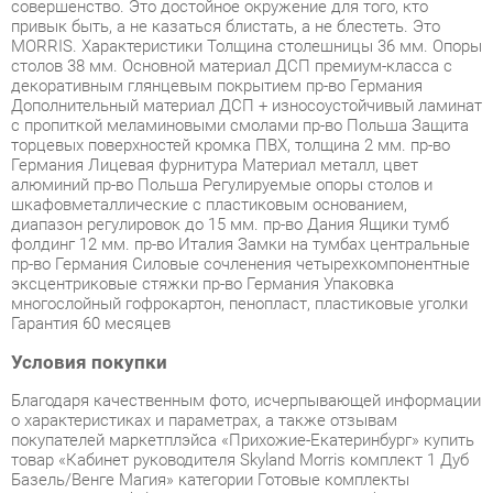
столов 38 мм. Основной материал ДСП премиум-класса с
декоративным глянцевым покрытием пр-во Германия
Дополнительный материал ДСП + износоустойчивый ламинат
с пропиткой меламиновыми смолами пр-во Польша Защита
торцевых поверхностей кромка ПВХ, толщина 2 мм. пр-во
Германия Лицевая фурнитура Материал металл, цвет
алюминий пр-во Польша Регулируемые опоры столов и
шкафовметаллические с пластиковым основанием,
диапазон регулировок до 15 мм. пр-во Дания Ящики тумб
фолдинг 12 мм. пр-во Италия Замки на тумбах центральные
пр-во Германия Силовые сочленения четырехкомпонентные
эксцентриковые стяжки пр-во Германия Упаковка
многослойный гофрокартон, пенопласт, пластиковые уголки
Гарантия 60 месяцев
Условия покупки
Благодаря качественным фото, исчерпывающей информации
о характеристиках и параметрах, а также отзывам
покупателей маркетплэйса «Прихожие-Екатеринбург» купить
товар «Кабинет руководителя Skyland Morris комплект 1 Дуб
Базель/Венге Магия» категории Готовые комплекты
производства Skyland с доставкой из Екатеринбурга по цене
со скидкой и гарантией от производителя не составит труда.
Мы отправляем заказы в доставку ежедневно. Товары из
ассортимента в наличии на складе в Екатеринбурге вы