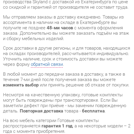
получите не позднее
48-ми часов
с момента оформления
заказа. Дополнительно вы можете заказать подъём на этаж
и сборку мебельных изделий.
Срок доставки в другие регионы, и для товаров, находящихся
на складах производителей, рассчитывается индивидуально.
Уточнить наличие, срок и стоимость доставки вы можете
через форму
обратной связи
.
В любой момент до передачи заказа в доставку, а также в
течение 7-ми дней после получения заказа вы можете
изменить выбор
или принять решение об отказе от покупки.
Несмотря на качественную упаковку, готовые комплекты
могут быть повреждены при транспортировке. Если Вы
заметили дефект при приёме - мы заменим поврежденную
деталь.
Повторная доставка
товара -
бесплатна
.
На всю мебель категории Готовые комплекты
распространяется
гарантия 1 год
, а на некоторые модели – 2
года с момента приобретения.
Кабинет руководителя Skyland Morris комплект 1 Дуб
Базель/Венге Магия
- это качественное изделие
производства
Skyland
, соответствующее современному
государственному стандарту.