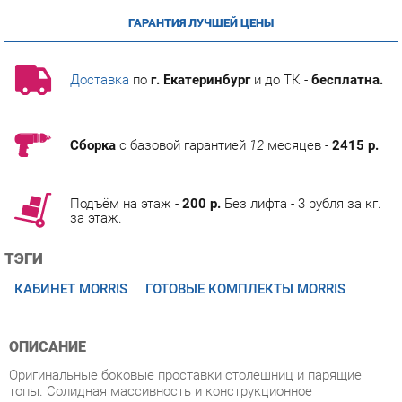
Доставка
по
г. Екатеринбург
и до ТК -
бесплатна.
Сборка
с базовой гарантией
12
месяцев -
2415 р.
Подъём на этаж -
200 р.
Без лифта - 3 рубля за кг.
за этаж.
ТЭГИ
КАБИНЕТ MORRIS
ГОТОВЫЕ КОМПЛЕКТЫ MORRIS
ОПИСАНИЕ
Оригинальные боковые проставки столешниц и парящие
топы. Солидная массивность и конструкционное
совершенство. Это достойное окружение для того, кто
привык быть, а не казаться блистать, а не блестеть. Это
MORRIS. Характеристики Толщина столешницы 36 мм. Опоры