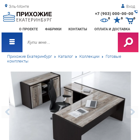
Эль-Монте
Вход
+7 (903) 000-00-00
Зак
0
0
0
обр
О ПРОЕКТЕ
ФАБРИКИ
КОНТАКТЫ
ОПЛАТА И ДОСТАВКА
зво
Прихожие Екатеринбург
Каталог
Коллекции
Готовые
комплекты