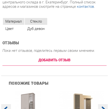
Цвет
Дуб девон
ОТЗЫВЫ
Пока нет отзывов, поделитесь первым своим мнением.
ДОБАВИТЬ ОТЗЫВ
ПОХОЖИЕ ТОВАРЫ
Прихожая Гранд Кволити
Прихожая Мебельсон
К
Домино mini Бодега
Алекс PR-0028 Дуб
п
темый/светлый
сонома Скала
А