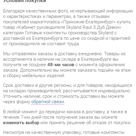
товар «Кабинет руководителя Skyland Raut 3 Дуб Девон»
категории Готовые комплекты производства Skyland с
доставкой из Екатеринбурга по цене со скидкой и гарантией
от производителя не составит труда.
Мы отправляем заказы в доставку ежедневно. Товары из
ассортимента в наличии на складе в Екатеринбурге вы
получите не позднее
48-ми часов
с момента оформления
заказа. Дополнительно вы можете заказать подъём на этаж
и сборку мебельных изделий.
Срок доставки в другие регионы, и для товаров, находящихся
на складах производителей, рассчитывается индивидуально.
Уточнить наличие, срок и стоимость доставки вы можете
через форму
обратной связи
.
В любой момент до передачи заказа в доставку, а также в
течение 7-ми дней после получения заказа вы можете
изменить выбор
или принять решение об отказе от покупки.
Несмотря на качественную упаковку, готовые комплекты
могут быть повреждены при транспортировке. Если Вы
заметили дефект при приёме - мы заменим поврежденную
деталь.
Повторная доставка
товара -
бесплатна
.
На всю мебель категории Готовые комплекты
распространяется
гарантия 1 год
, а на некоторые модели – 2