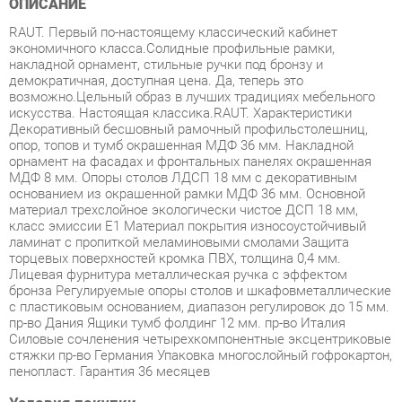
накладной орнамент, стильные ручки под бронзу и
демократичная, доступная цена. Да, теперь это
возможно.Цельный образ в лучших традициях мебельного
искусства. Настоящая классика.RAUT. Характеристики
Декоративный бесшовный рамочный профильстолешниц,
опор, топов и тумб окрашенная МДФ 36 мм. Накладной
орнамент на фасадах и фронтальных панелях окрашенная
МДФ 8 мм. Опоры столов ЛДСП 18 мм с декоративным
основанием из окрашенной рамки МДФ 36 мм. Основной
материал трехслойное экологически чистое ДСП 18 мм,
класс эмиссии Е1 Материал покрытия износоустойчивый
ламинат с пропиткой меламиновыми смолами Защита
торцевых поверхностей кромка ПВХ, толщина 0,4 мм.
Лицевая фурнитура металлическая ручка с эффектом
бронза Регулируемые опоры столов и шкафовметаллические
с пластиковым основанием, диапазон регулировок до 15 мм.
пр-во Дания Ящики тумб фолдинг 12 мм. пр-во Италия
Силовые сочленения четырехкомпонентные эксцентриковые
стяжки пр-во Германия Упаковка многослойный гофрокартон,
пенопласт. Гарантия 36 месяцев
Условия покупки
Благодаря качественным фото, исчерпывающей информации
о характеристиках и параметрах, а также отзывам
покупателей маркетплэйса «Прихожие-Екатеринбург» купить