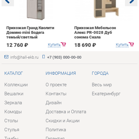
с
12 760 ₽
18 690 ₽
Купить
Купить
info@hall-ekb.ru
+7 (903) 000-00-00
КАТАЛОГ
ИНФОРМАЦИЯ
ГОРОДА
Коллекции
О проекте
Весь мир
Вешалки
Контакты
Екатеринбург
Зеркала
Дизайн
Комоды
Доставка и Оплата
Столы
Скидки и Акции
Стулья
Политика
Тумбы
Гарантия
Шкафы
Помощь
Комплектующие
КОНТАКТЫ
Шоурум и склад самовывоза