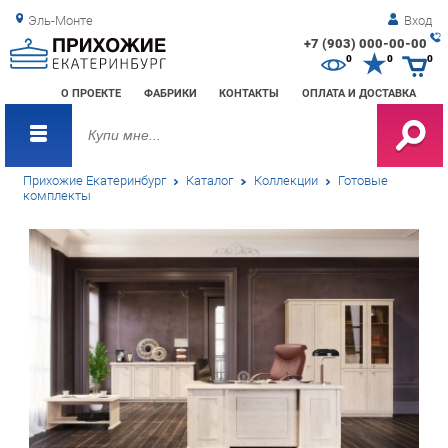
Эль-Монте
Вход
+7 (903) 000-00-00
Зак
0
0
0
обр
О ПРОЕКТЕ
ФАБРИКИ
КОНТАКТЫ
ОПЛАТА И ДОСТАВКА
зво
Прихожие Екатеринбург
Каталог
Коллекции
Готовые
комплекты