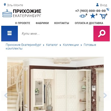
Эль-Монте
Вход
+7 (903) 000-00-00
Зак
0
0
0
обр
О ПРОЕКТЕ
ФАБРИКИ
КОНТАКТЫ
ОПЛАТА И ДОСТАВКА
зво
Прихожие Екатеринбург
Каталог
Коллекции
Готовые
комплекты