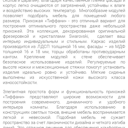
построения оптимального пространства даже небольшой
прихожей. Эта коллекция, декорированная оригинальной
фрезеровкой и кристаллами Swarovski, сделает ваш
интерьер индивидуальным и стильным. Каркас изделий
производится из ЛДСП толщиной 16 мм, фасады – из МДФ
толщиной 16 и 18 мм, торцы обработаны противоударным
кантом. Крепление модулей к стене обеспечивает
безопасное использование изделий. Регулируемые по
высоте ножки и межсекционные стяжки помогут установить
изделия идеально ровно и устойчиво. Мягкие сиденья
выполнены из искусственной кожи высокого класса
износостойкости.
Элегантная простота форм и функциональность прихожей
«Тиффани» представляют широкие возможности для
построения современного, динамичного и удобного
интерьера комнаты. Благодаря использованию в
конструкциях светлых тонов, внешне мебель воспринимается
легкой и невесомой. Подобная мебель не сужает
пространство за счет лаконичности дизайна и четкого изгиба
линий. Это отличное решение для обеспечения комфортных
условий для учебы и отдыха. «Тиффани» - это современное и
качественное оснащение для любой прихожей, позволяющее
оптимизировать пространство без ущерба для
функциональности и удобства. Светлая и гармоничная
прихожая «Тиффани» привнесет атмосферу уюта и комфорта