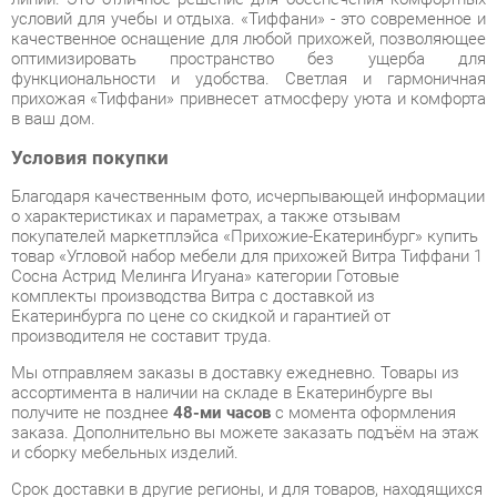
в ваш дом.
Условия покупки
Благодаря качественным фото, исчерпывающей информации
о характеристиках и параметрах, а также отзывам
покупателей маркетплэйса «Прихожие-Екатеринбург» купить
товар «Угловой набор мебели для прихожей Витра Тиффани 1
Сосна Астрид Мелинга Игуана» категории Готовые
комплекты производства Витра с доставкой из
Екатеринбурга по цене со скидкой и гарантией от
производителя не составит труда.
Мы отправляем заказы в доставку ежедневно. Товары из
ассортимента в наличии на складе в Екатеринбурге вы
получите не позднее
48-ми часов
с момента оформления
заказа. Дополнительно вы можете заказать подъём на этаж
и сборку мебельных изделий.
Срок доставки в другие регионы, и для товаров, находящихся
на складах производителей, рассчитывается индивидуально.
Уточнить наличие, срок и стоимость доставки вы можете
через форму
обратной связи
.
В любой момент до передачи заказа в доставку, а также в
течение 7-ми дней после получения заказа вы можете