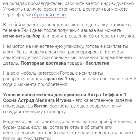
изменить выбор
или принять решение об отказе от покупки.
Несмотря на качественную упаковку, готовые комплекты
могут быть повреждены при транспортировке. Если Вы
заметили дефект при приёме - мы заменим поврежденную
деталь.
Повторная доставка
товара -
бесплатна
.
На всю мебель категории Готовые комплекты
распространяется
гарантия 1 год
, а на некоторые модели – 2
года с момента приобретения.
Угловой набор мебели для прихожей Витра Тиффани 1
Сосна Астрид Мелинга Игуана
- это качественное изделие
производства
Витра
, соответствующее современному
государственному стандарту.
Надеемся, вы останетесь довольны вашим приобретением, и
будем рады, если вы оставите отзыв об опыте его
использования, который поможет сориентироваться нашим
будущим покупателям.
Кроме формы
обратной связи
получить развёрнутую
консультацию, фото и видеообзор продукции вы можете по
e-mail, телефону в Екатеринбурге и через мессенджеры
Telegram и WhatsApp.
Готовые комплекты также можно сравнить между собой в