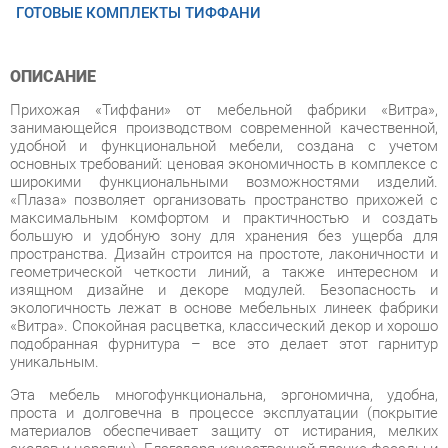
ОПИСАНИЕ
Прихожая «Тиффани» от мебельной фабрики «Витра»,
занимающейся производством современной качественной,
удобной и функциональной мебели, создана с учетом
основных требований: ценовая экономичность в комплексе с
широкими функциональными возможностями изделий.
«Плаза» позволяет организовать пространство прихожей с
максимальным комфортом и практичностью и создать
большую и удобную зону для хранения без ущерба для
пространства. Дизайн строится на простоте, лаконичности и
геометрической четкости линий, а также интересном и
изящном дизайне и декоре модулей. Безопасность и
экологичность лежат в основе мебельных линеек фабрики
«Витра». Спокойная расцветка, классический декор и хорошо
подобранная фурнитура – все это делает этот гарнитур
уникальным.
Эта мебель многофункциональна, эргономична, удобна,
проста и долговечна в процессе эксплуатации (покрытие
материалов обеспечивает защиту от истирания, мелких
сколов и царапин). Благодаря качественной пленке фасады и
корпус легко очищаются от загрязнений, устойчивы к влаге
и воздействию высоких температур. Многообразие модулей
позволяет подобрать мебель для помещений любого
размера. Прихожая «Тиффани» - это отличный вариант для