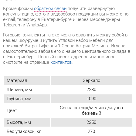
нашем шоу-руме и купить Угловой набор мебели для
прихожей Витра Тиффани 1 Сосна Астрид Мелинга Игуана,
самостоятельно забрав его с нашего центрального склада в
г. Екатеринбург. Полный список адресов и магазинов
смотрите на странице
контактов
.
Материал
Зеркало
Ширина, мм
2230
Глубина, мм
1090
Сосна астрид/мелинга/игуана
Цвет
бежевый
Высота, мм
2250
Вес упаковок, кг
270
Объем упаковок,
0.638
м3
Количество
12
упаковок
Угловой модуль
Да
Стиль интерьера
Классический