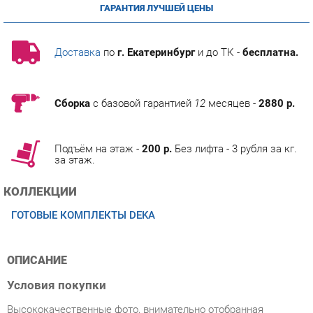
Доставка
по
г. Екатеринбург
и до ТК -
бесплатна.
Сборка
с базовой гарантией
12
месяцев -
2880 р.
Подъём на этаж -
200 р.
Без лифта - 3 рубля за кг.
за этаж.
КОЛЛЕКЦИИ
ГОТОВЫЕ КОМПЛЕКТЫ DEKA
ОПИСАНИЕ
Условия покупки
Высококачественные фото, внимательно отобранная
информация о параметрах и мнениями покупателей, сделают
процесс покупки Мебель для персонала Персона Грата Deka
2 Дуб Сантана светлый из категории Готовые комплекты от