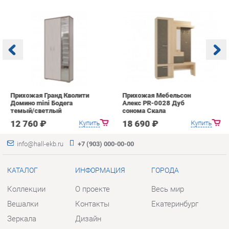
Прихожая Гранд Кволити
Прихожая Мебельсон
К
Домино mini Бодега
Алекс PR-0028 Дуб
п
темый/светлый
сонома Скала
А
с
12 760 ₽
18 690 ₽
Купить
Купить
info@hall-ekb.ru
+7 (903) 000-00-00
КАТАЛОГ
ИНФОРМАЦИЯ
ГОРОДА
Коллекции
О проекте
Весь мир
Вешалки
Контакты
Екатеринбург
Зеркала
Дизайн
Комоды
Доставка и Оплата
Столы
Скидки и Акции
Стулья
Политика
Тумбы
Гарантия
Шкафы
Помощь