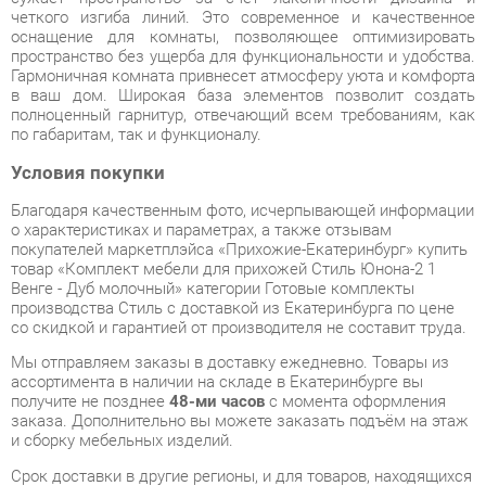
полноценный гарнитур, отвечающий всем требованиям, как
по габаритам, так и функционалу.
Условия покупки
Благодаря качественным фото, исчерпывающей информации
о характеристиках и параметрах, а также отзывам
покупателей маркетплэйса «Прихожие-Екатеринбург» купить
товар «Комплект мебели для прихожей Стиль Юнона-2 1
Венге - Дуб молочный» категории Готовые комплекты
производства Стиль с доставкой из Екатеринбурга по цене
со скидкой и гарантией от производителя не составит труда.
Мы отправляем заказы в доставку ежедневно. Товары из
ассортимента в наличии на складе в Екатеринбурге вы
получите не позднее
48-ми часов
с момента оформления
заказа. Дополнительно вы можете заказать подъём на этаж
и сборку мебельных изделий.
Срок доставки в другие регионы, и для товаров, находящихся
на складах производителей, рассчитывается индивидуально.
Уточнить наличие, срок и стоимость доставки вы можете
через форму
обратной связи
.
В любой момент до передачи заказа в доставку, а также в
течение 7-ми дней после получения заказа вы можете