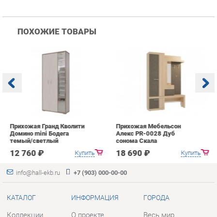
Прихожая Гранд Кволити
Прихожая Мебельсон
К
Домино mini Бодега
Алекс PR-0028 Дуб
п
темый/светлый
сонома Скала
А
с
12 760 ₽
18 690 ₽
Купить
Купить
info@hall-ekb.ru
+7 (903) 000-00-00
КАТАЛОГ
ИНФОРМАЦИЯ
ГОРОДА
Коллекции
О проекте
Весь мир
Вешалки
Контакты
Екатеринбург
Зеркала
Дизайн
Комоды
Доставка и Оплата
Столы
Скидки и Акции
Стулья
Политика
Тумбы
Гарантия