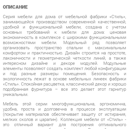
Серия мебели для дома от мебельной фабрики «Стиль»,
занимающейся производством современной качественной,
удобной и функциональной мебели, создана с учетом
основных требований к мебели для дома: ценовая
экономичность в комплексе с широкими функциональными
возможностями мебели. Модельный ряд позволяет
организовать пространство спальни с максимальным
комфортом и практичностью. Дизайн строится на простоте,
лаконичности и геометрической четкости линий, а также
интересном дизайне и декоре модулей. Модульные
элементы позволяют создать комплект любой конфигурации
и под разные размеры помещения. Безопасность и
экологичность лежат в основе мебельных линеек фабрики
«Стиль». Спокойная расцветка, классический декор и хорошо
подобранная фурнитура – все это делает этот гарнитур
уникальным.
Мебель этой серии многофункциональна, эргономична,
удобна, проста и долговечна в процессе эксплуатации
(покрытие материалов обеспечивает защиту от истирания,
мелких сколов и царапин). Коллекция мебели от «Стиль» -
это отличный вариант для построения оптимального
пространства даже небольшой комнаты. В данной серии на
передний план выходит эргономика — модули
комбинируются между для создания различных комплектов,
отвечающий потребностям заказчика. Модульность и
мобильность набора предоставляют безграничные