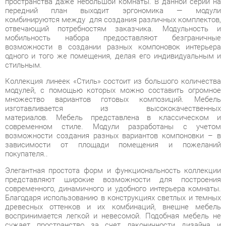
возможности в создании разных компоновок интерьера
одного и того же помещения, делая его индивидуальным и
стильным.
Коллекция линеек «Стиль» состоит из большого количества
модулей, с помощью которых можно составить огромное
множество вариантов готовых композиций. Мебель
изготавливается из высококачественных
материалов. Мебель представлена в классическом и
современном стиле. Модули разработаны с учетом
возможности создания разных вариантов компоновки – в
зависимости от площади помещения и пожеланий
покупателя..
Элегантная простота форм и функциональность коллекции
представляют широкие возможности для построения
современного, динамичного и удобного интерьера комнаты.
Благодаря использованию в конструкциях светлых и темных
древесных оттенков и их комбинаций, внешне мебель
воспринимается легкой и невесомой. Подобная мебель не
сужает пространство за счет лаконичности дизайна и
четкого изгиба линий. Это современное и качественное
оснащение для комнаты, позволяющее оптимизировать
пространство без ущерба для функциональности и удобства.
Гармоничная комната привнесет атмосферу уюта и комфорта
в ваш дом. Широкая база элементов позволит создать