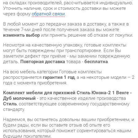
изменить выбор
или принять решение об отказе от покупки.
Несмотря на качественную упаковку, готовые комплекты
могут быть повреждены при транспортировке. Если Вы
заметили дефект при приёме - мы заменим поврежденную
деталь.
Повторная доставка
товара -
бесплатна
.
На всю мебель категории Готовые комплекты
распространяется
гарантия 1 год
, а на некоторые модели – 2
года с момента приобретения.
Комплект мебели для прихожей Стиль Юнона-2 1 Венге -
Дуб молочный
- это качественное изделие производства
Стиль
, соответствующее современному государственному
стандарту.
Надеемся, вы останетесь довольны вашим приобретением, и
будем рады, если вы оставите отзыв об опыте его
использования, который поможет сориентироваться нашим
будущим покупателям.
Кроме формы
обратной связи
получить развёрнутую
консультацию, фото и видеообзор продукции вы можете по
e-mail, телефону в Екатеринбурге и через мессенджеры
Telegram и WhatsApp.
Готовые комплекты также можно сравнить между собой в
нашем шоу-руме и купить Комплект мебели для прихожей