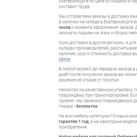
Екатеринбурга по цене со скидкой и г
составит труда.
Мы отправляем заказы в доставку еже
в наличии на складе в Екатеринбурге 
часов
с момента оформления заказа. 
заказать подъём на этаж и сборку ме
Срок доставки в другие регионы, и дл
складах производителей, рассчитывае
наличие, срок и стоимость доставки 
связи
.
В любой момент до передачи заказа в д
дней после получения заказа вы може
решение об отказе от покупки.
Несмотря на качественную упаковку, 
повреждены при транспортировке. Есл
приёме - мы заменим поврежденную д
товара -
бесплатна
.
На всю мебель категории Готовые ко
гарантия 1 год
, а на некоторые модели
приобретения.
Набор мебели для гостиной Любимый