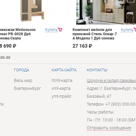
рихожая Мебельсон
Купить
Комплект мебели для
Купить
лекс PR-0028 Дуб
прихожей Стиль Оскар-7
онома Скала
А Модена 1 Дуб сонома
светлый Крем
8 690 ₽
27 163 ₽
-00-00
ГОРОДА
КАРТА САЙТА
КОНТАКТЫ
Весь мир
html-карта
Шоурум и склад самовы
Екатеринбург
xml-карта
Адрес: г. Екатеринбург, п
yml-прайс
Базовый, 47
та
Телефон: +7 (903) 000-00
Часы работы:
Пн - Пт:
10:00 - 18:00 (GM
Отправить сообщение