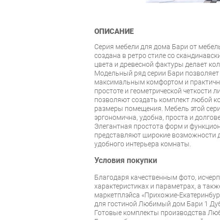
ОПИСАНИЕ
Серия мебели для дома Бари от мебе
создана в ретро стиле со скандинавск
цвета и древесной фактуры делает ко
Модельный ряд серии Бари позволяет
максимальным комфортом и практично
простоте и геометрической четкости 
позволяют создать комплект любой к
размеры помещения. Мебель этой сер
эргономична, удобна, проста и долгов
Элегантная простота форм и функцио
представляют широкие возможности д
удобного интерьера комнаты.
Условия покупки
Благодаря качественным фото, исче
характеристиках и параметрах, а так
маркетплэйса «Прихожие-Екатеринбург
для гостиной Любимый дом Бари 1 Ду
Готовые комплекты производства Люб