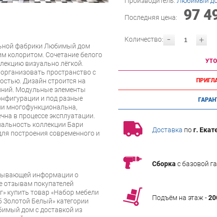
Производитель:
Любимый д
97 4
Последняя цена:
-
+
Количество:
льной фабрики Любимый дом
им колоритом. Сочетание белого
УТО
ллекцию визуально лёгкой.
 организовать пространство с
стью. Дизайн строится на
ПРИГЛ
линий. Модульные элементы
онфигурации и под разные
ГАРАН
ии многофункциональна,
ечна в процессе эксплуатации.
нальность коллекции Бари
Доставка
по
г. Екат
ля построения современного и
Сборка
с базовой г
рпывающей информации о
же отзывам покупателей
» купить товар «Набор мебели
Подъём на этаж -
20
б Золотой Белый» категории
имый дом с доставкой из