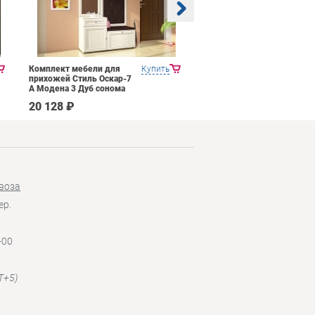
Комплект мебели для
Купить
Прихожая Mobi Трувор
прихожей Стиль Оскар-7
15.120
А Модена 3 Дуб сонома
светлый Крем
20 128 ₽
14 026 ₽
воза
ер.
-00
T+5)