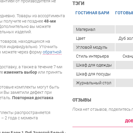
арантией от производителя не
ТЭГИ
ГОСТИНАЯ БАРИ
ГОТОВЫ
дневно. Товары из ассортимента
вы получите не позднее
48-ми
Дополнительно вы можете
Материал
бельных изделий.
Цвет
Дуб зо
я товаров, находящихся на
тся индивидуально. Уточнить
Угловой модуль
вы можете через форму
обратной
Стиль интерьера
Скан
Шкаф для одежды
оставку, а также в течение 7-ми
те
изменить выбор
или принять
Шкаф для посуды
Журнальный стол
готовые комплекты могут быть
и Вы заметили дефект при
еталь.
Повторная доставка
ОТЗЫВЫ
Пока нет отзывов, поделитесь
мплекты распространяется
 – 2 года с момента
ДОБ
 дом Бари 1 Дуб Золотой Белый
-