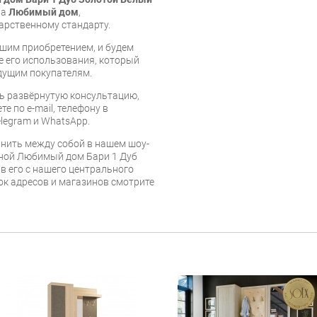
ва
Любимый дом
,
арственному стандарту.
шим приобретением, и будем
е его использования, который
дущим покупателям.
ь развёрнутую консультацию,
е по e-mail, телефону в
legram и WhatsApp.
нить между собой в нашем шоу-
иной Любимый дом Бари 1 Дуб
в его с нашего центрального
сок адресов и магазинов смотрите