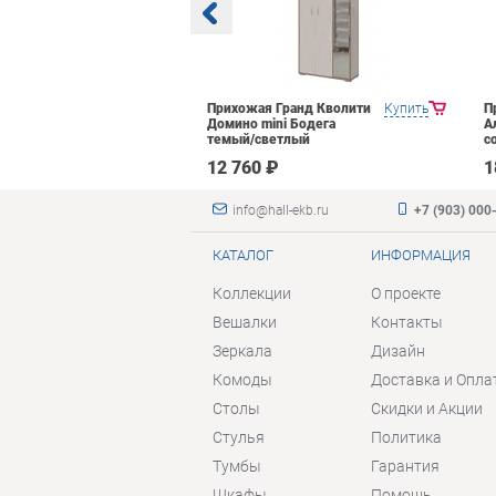
Яна Инна-3
Купить
Прихожая Гранд Кволити
Купить
П
етлый
Домино mini Бодега
А
темый/светлый
с
₽
12 760 ₽
1
info@hall-ekb.ru
+7 (903) 000
КАТАЛОГ
ИНФОРМАЦИЯ
Коллекции
О проекте
Вешалки
Контакты
Зеркала
Дизайн
Комоды
Доставка и Опла
Столы
Скидки и Акции
Стулья
Политика
Тумбы
Гарантия
Шкафы
Помощь