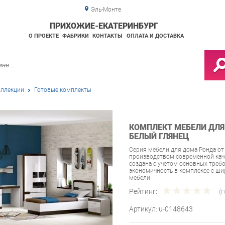
Эль-Монте
ПРИХОЖИЕ-ЕКАТЕРИНБУРГ
О ПРОЕКТЕ
ФАБРИКИ
КОНТАКТЫ
ОПЛАТА И ДОСТАВКА
ллекции
Готовые комплекты
КОМПЛЕКТ МЕБЕЛИ ДЛЯ 
БЕЛЫЙ ГЛЯНЕЦ
Серия мебели для дома Ронда о
производством современной каче
создана с учетом основных треб
экономичность в комплексе с 
мебели
Рейтинг:
(
Артикул:
u-0148643