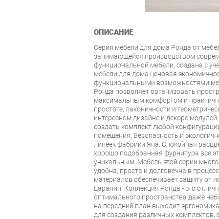
ОПИСАНИЕ
Серия мебели для дома Ронда от мебе
занимающейся производством совреме
функциональной мебели, создана с уч
мебели для дома ценовая экономичнос
функциональными возможностями меб
Ронда позволяет организовать простр
максимальным комфортом и практично
простоте, лаконичности и геометричес
интересном дизайне и декоре модуле
создать комплект любой конфигураци
помещения. Безопасность и экологичн
линеек фабрики Яна. Спокойная расцве
хорошо подобранная фурнитура все эт
уникальным. Мебель этой серии мног
удобна, проста и долговечна в процес
материалов обеспечивает защиту от и
царапин. Коллекция Ронда - это отлич
оптимального пространства даже неб
на передний план выходит эргономик
для создания различных комплектов,