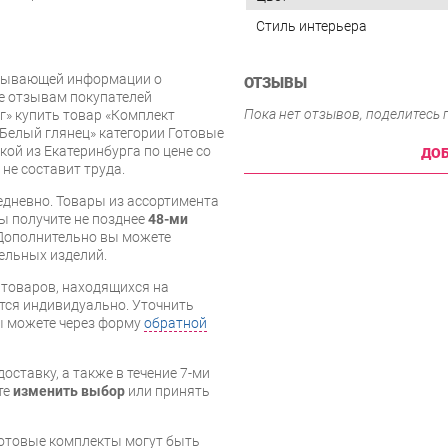
Стиль интерьера
рпывающей информации о
ОТЗЫВЫ
же отзывам покупателей
Пока нет отзывов, поделитесь
» купить товар «Комплект
 Белый глянец» категории Готовые
ой из Екатеринбурга по цене со
ДОБ
 не составит труда.
дневно. Товары из ассортимента
вы получите не позднее
48-ми
Дополнительно вы можете
бельных изделий.
я товаров, находящихся на
тся индивидуально. Уточнить
вы можете через форму
обратной
оставку, а также в течение 7-ми
те
изменить выбор
или принять
готовые комплекты могут быть