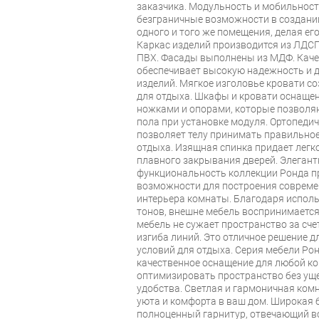
заказчика. Модульность и мобильнос
безграничные возможности в создани
одного и того же помещения, делая е
Каркас изделий производится из ЛДС
ПВХ. Фасады выполнены из МДФ. Каче
обеспечивает высокую надежность и 
изделий. Мягкое изголовье кровати с
для отдыха. Шкафы и кровати оснаще
ножками и опорами, которые позволя
пола при установке модуля. Ортопеди
позволяет телу принимать правильное
отдыха. Изящная спинка придает легко
плавного закрывания дверей. Элегант
функциональность коллекции Ронда 
возможности для построения совреме
интерьера комнаты. Благодаря испол
тонов, внешне мебель воспринимается
мебель не сужает пространство за сче
изгиба линий. Это отличное решение 
условий для отдыха. Серия мебели Рон
качественное оснащение для любой к
оптимизировать пространство без ущ
удобства. Светлая и гармоничная ком
уюта и комфорта в ваш дом. Широкая 
полноценный гарнитур, отвечающий вс