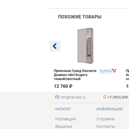
ПОХОЖИЕ ТОВАРЫ
Яна Инна-2
Купить
Прихожая Гранд Кволити
Купить
П
емный
Домино mini Бодега
А
темый/светлый
с
 ₽
12 760 ₽
1
info@hall-ekb.ru
+7 (903) 000
КАТАЛОГ
ИНФОРМАЦИЯ
Коллекции
О проекте
Вешалки
Контакты