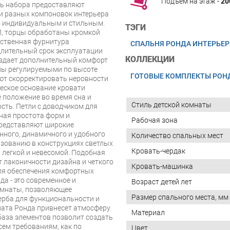
Подъём на этаж -
20
ть набора предоставляют
и разных компоновок интерьера
го индивидуальным и стильным.
ТЭГИ
П, торцы обработаны кромкой
ственная фурнитура
СПАЛЬНЯ РОНДА ИНТЕРЬЕР
длительный срок эксплуатации
КОЛЛЕКЦИИ
оздает дополнительный комфорт
ны регулируемыми по высоте
ГОТОВЫЕ КОМПЛЕКТЫ РОН
ют скорректировать неровности
ческое основание кровати
 положение во время сна и
Стиль детской комнаты
сть. Петли с доводчиком для
ная простота форм и
Рабочая зона
представляют широкие
нного, динамичного и удобного
Количество спальных мест
ьзованию в конструкциях светлых
Кровать-чердак
 легкой и невесомой. Подобная
т лаконичности дизайна и четкого
Кровать-машинка
для обеспечения комфортных
да - это современное и
Возраст детей лет
омнаты, позволяющее
Размер спального места, мм
ерба для функциональности и
ната Ронда привнесет атмосферу
Материал
база элементов позволит создать
ем требованиям, как по
Цвет