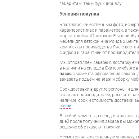
габаритам, так и функционалу.
Условия покупки
Благодаря качественным фото, исче
характеристиках и параметрах, а так
маркетплэйса «Прихожие-Екатеринбург
мебели для детской Яна Ронда 2 Венге
комплекты производства Яна с доставк
скидкой и гарантией от производителя
Мы отправляем заказы в доставку еже
в наличии на складе в Екатеринбурге 
часов
с момента оформления заказа. 
заказать подъём на этаж и сборку ме
Срок доставки в другие регионы, и дл
складах производителей, рассчитывае
наличие, срок и стоимость доставки 
связи
.
В любой момент до передачи заказа в д
дней после получения заказа вы може
решение об отказе от покупки.
Несмотря на качественную упаковку, 