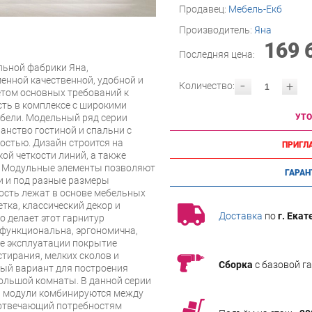
Продавец:
Мебель-Екб
Производитель:
Яна
169 
Последняя цена:
льной фабрики Яна,
нной качественной, удобной и
-
+
Количество:
етом основных требований к
ть в комплексе с широкими
ели. Модельный ряд серии
УТО
анство гостиной и спальни с
стью. Дизайн строится на
ПРИГЛ
кой четкости линий, а также
й. Модульные элементы позволяют
ГАРАН
и и под разные размеры
ость лежат в основе мебельных
тка, классический декор и
Доставка
по
г. Екат
о делает этот гарнитур
офункциональна, эргономична,
се эксплуатации покрытие
стирания, мелких сколов и
Сборка
с базовой г
ный вариант для построения
ольшой комнаты. В данной серии
а модули комбинируются между
 отвечающий потребностям