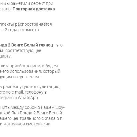
и Вы заметили дефект при
еталь.
Повторная доставка
мплекты распространяется
 – 2 года с момента
нда 2 Венге Белый глянец
- это
на
, соответствующее
дарту.
шим приобретением, и будем
е его использования, который
дущим покупателям.
ь развёрнутую консультацию,
е по e-mail, телефону в
legram и WhatsApp.
нить между собой в нашем шоу-
тской Яна Ронда 2 Венге Белый
ашего центрального склада в г.
 и магазинов смотрите на