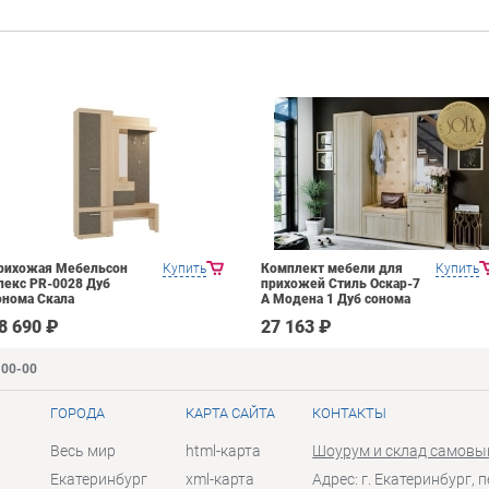
рихожая Мебельсон
Купить
Комплект мебели для
Купить
лекс PR-0028 Дуб
прихожей Стиль Оскар-7
онома Скала
А Модена 1 Дуб сонома
светлый Крем
8 690 ₽
27 163 ₽
-00-00
ГОРОДА
КАРТА САЙТА
КОНТАКТЫ
Весь мир
html-карта
Шоурум и склад самовы
Екатеринбург
xml-карта
Адрес: г. Екатеринбург, п