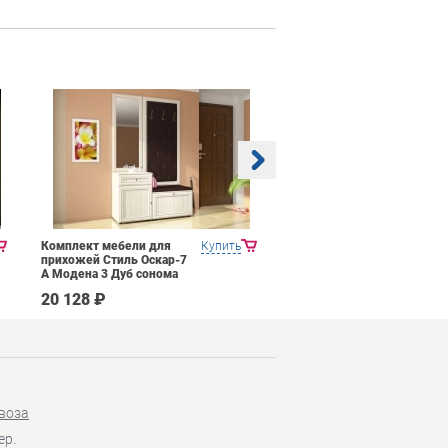
Комплект мебели для
Купить
Прихожая Mobi Трувор
прихожей Стиль Оскар-7
15.120
А Модена 3 Дуб сонома
светлый Крем
20 128 ₽
14 026 ₽
воза
ер.