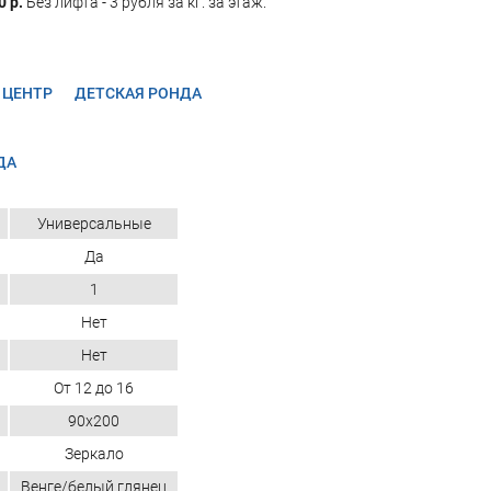
0 р.
Без лифта - 3 рубля за кг. за этаж.
 ЦЕНТР
ДЕТСКАЯ РОНДА
ДА
Универсальные
Да
1
Нет
Нет
От 12 до 16
90х200
Зеркало
Венге/белый глянец