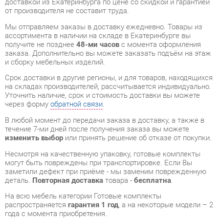
получите не позднее
48-ми часов
с момента оформления
заказа. Дополнительно вы можете заказать подъём на этаж
и сборку мебельных изделий.
Срок доставки в другие регионы, и для товаров, находящихся
на складах производителей, рассчитывается индивидуально.
Уточнить наличие, срок и стоимость доставки вы можете
через форму
обратной связи
.
В любой момент до передачи заказа в доставку, а также в
течение 7-ми дней после получения заказа вы можете
изменить выбор
или принять решение об отказе от покупки.
Несмотря на качественную упаковку, готовые комплекты
могут быть повреждены при транспортировке. Если Вы
заметили дефект при приёме - мы заменим поврежденную
деталь.
Повторная доставка
товара -
бесплатна
.
На всю мебель категории Готовые комплекты
распространяется
гарантия 1 год
, а на некоторые модели – 2
года с момента приобретения.
Набор мебели для персонала Персона Грата Glassy 1
- это
качественное изделие производства
Персона грата
,
соответствующее современному государственному
стандарту.