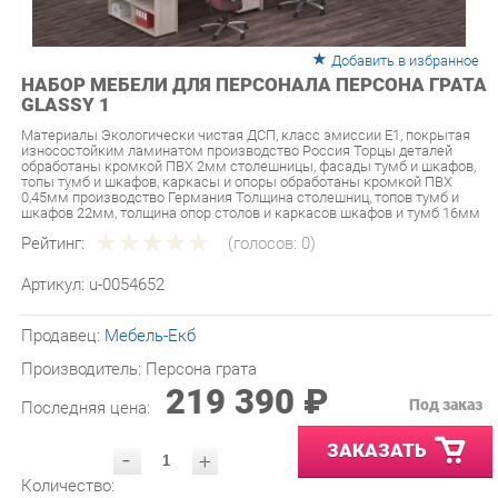
Добавить в избранное
НАБОР МЕБЕЛИ ДЛЯ ПЕРСОНАЛА ПЕРСОНА ГРАТА
GLASSY 1
Материалы Экологически чистая ДСП, класс эмиссии Е1, покрытая
износостойким ламинатом производство Россия Торцы деталей
обработаны кромкой ПВХ 2мм столешницы, фасады тумб и шкафов,
топы тумб и шкафов, каркасы и опоры обработаны кромкой ПВХ
0,45мм производство Германия Толщина столешниц, топов тумб и
шкафов 22мм, толщина опор столов и каркасов шкафов и тумб 16мм
Рейтинг:
(голосов:
0
)
Артикул:
u-0054652
Продавец:
Мебель-Екб
Производитель:
Персона грата
219 390 ₽
Под заказ
Последняя цена:
ЗАКАЗАТЬ
-
+
Количество:
УТОЧНИТЬ НАЛИЧИЕ