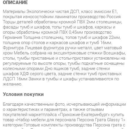
покрытая износостойким ламинатом производство Россия
Торцы деталей обработаны кромкой ПВХ 2мм столешницы,
фасады тумб и шкафов, топы тумб и шкафов, каркасы и
опоры обработаны кромкой ПВХ 0,45мм производство
Германия Толщина столешниц, топов тумб и шкафов 22мм,
толщина опор столов и каркасов шкафов и тумб 16мм.
Фурнитура Лицевая фурнитура ручки металл, цвет матовый
хром Мебель собрана на эксцентриковые стяжки Всешкафы,
столы, тумбы приставные и столы-приставки установлены на
регулируемые по высоте опоры, тумбы подкатные оснащены
колесными опорами Дно ящиков тумб, задние стенки
шкафов ХДФ серого цвета, задние стенки тумб приставных
ЛДСП 16мм Замки в тумбы и шкафы устанавливаются по
желанию.
Условия покупки
Благодаря качественным фото, исчерпывающей информации
о характеристиках и параметрах, а также отзывам
покупателей маркетплэйса «Прихожие-Екатеринбург» купить
товар «Набор мебели для персонала Персона Грата Glassy 1»
категории Готовые комплекты производства Персона грата с
доставкой из Екатеринбурга по цене со скидкой и гарантией
от производителя не составит труда.
Мы отправляем заказы в доставку ежедневно. Товары из
ассортимента в наличии на складе в Екатеринбурге вы