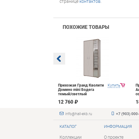
странице
контактов
.
ПОХОЖИЕ ТОВАРЫ
Яна Инна-3
Купить
Прихожая Гранд Кволити
Купить
П
етлый
Домино mini Бодега
А
темый/светлый
с
₽
12 760 ₽
1
info@hall-ekb.ru
+7 (903) 000
КАТАЛОГ
ИНФОРМАЦИЯ
Коллекции
О проекте