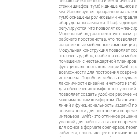
высококачественного и механически 
стенки шкафов, тумб и днища ящиков 
мм. Используется прозрачное закален
тумб оснащены роликовыми направля
оборудованы замками. Шкафы декори
регулируются, что позволят компенси
Модельный ряд соответствует всем т
рабочего пространства, что позволяет
современные мебельные композиции 
Модульная конструкция позволяет со
что очень удобно, особенно если мебе
помещении с нестандартной планировк
функциональность коллекции Swift п
возможности для построения совреме
интерьера. Подобная мебель не сужает
лаконичности дизайна и четкого изгиб
для обеспечения комфортных условий
позволяет создать удобное рабочее ме
максимальным комфортом. Лаконичнос
линий и функциональность изделий п
возможности для построения совреме
интерьера. Swift - это отличное реше
условий для работы, а также совреме
для офиса в формате open-space, пере
кабинета, позволяющее оптимизирова