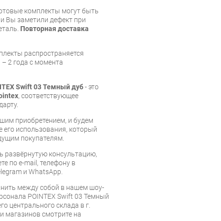
готовые комплекты могут быть
и Вы заметили дефект при
еталь.
Повторная доставка
мплекты распространяется
 – 2 года с момента
TEX Swift 03 Темный дуб
- это
ointex
, соответствующее
дарту.
шим приобретением, и будем
е его использования, который
дущим покупателям.
ь развёрнутую консультацию,
е по e-mail, телефону в
legram и WhatsApp.
нить между собой в нашем шоу-
ерсонала POINTEX Swift 03 Темный
го центрального склада в г.
 и магазинов смотрите на