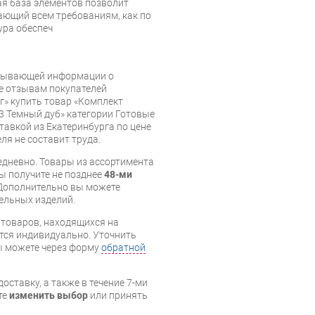
ая база элементов позволит
ающий всем требованиям, как по
ура обеспеч
рпывающей информации о
же отзывам покупателей
» купить товар «Комплект
3 Темный дуб» категории Готовые
тавкой из Екатеринбурга по цене
ля не составит труда.
дневно. Товары из ассортимента
вы получите не позднее
48-ми
Дополнительно вы можете
бельных изделий.
я товаров, находящихся на
тся индивидуально. Уточнить
вы можете через форму
обратной
оставку, а также в течение 7-ми
те
изменить выбор
или принять