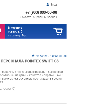
Вход
+7 (903) 000-00-00
Заказать обратный звонок
В корзине
товаров:
0
на сумму:
0
р.
Добавить в избранное
ПЕРСОНАЛА POINTEX SWIFT 03
 необычные интерьерные решения без потери
соотношение цены и качества, современные и
ая эргономика основные преимущества серии
tex
голосов:
0
)