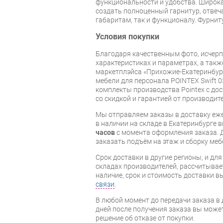
функциональности и удобства. Широк
создать полноценный гарнитур, отвеч
габаритам, так и функционалу. Фурнит
Условия покупки
Благодаря качественным фото, исче
характеристиках и параметрах, а так
маркетплэйса «Прихожие-Екатеринбург
мебели для персонала POINTEX Swift 0
комплекты производства Pointex с дос
со скидкой и гарантией от производите
Мы отправляем заказы в доставку еже
в наличии на складе в Екатеринбурге 
часов
с момента оформления заказа. 
заказать подъём на этаж и сборку ме
Срок доставки в другие регионы, и дл
складах производителей, рассчитывае
наличие, срок и стоимость доставки 
связи
.
В любой момент до передачи заказа в д
дней после получения заказа вы може
решение об отказе от покупки.