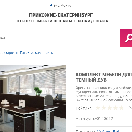
Эль-Монте
ПРИХОЖИЕ-ЕКАТЕРИНБУРГ
О ПРОЕКТЕ
ФАБРИКИ
КОНТАКТЫ
ОПЛАТА И ДОСТАВКА
ллекции
Готовые комплекты
КОМПЛЕКТ МЕБЕЛИ ДЛЯ 
ТЕМНЫЙ ДУБ
Оригинальная коллекция мебели,
функциональности, оптимальное 
качественные материалы, удобн
Swift от мебельной фабрики Poin
Рейтинг:
(
Артикул:
u-0120612
Продавец:
Мебель-Екб