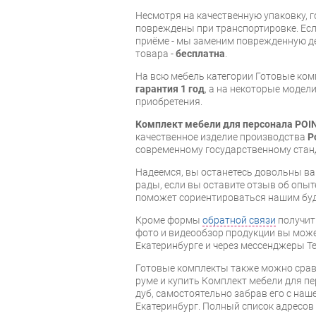
Несмотря на качественную упаковку, 
повреждены при транспортировке. Есл
приёме - мы заменим поврежденную д
товара -
бесплатна
.
На всю мебель категории Готовые ко
гарантия 1 год
, а на некоторые модели
приобретения.
Комплект мебели для персонала POIN
качественное изделие производства
P
современному государственному стан
Надеемся, вы останетесь довольны ва
рады, если вы оставите отзыв об опыт
поможет сориентироваться нашим бу
Кроме формы
обратной связи
получит
фото и видеообзор продукции вы может
Екатеринбурге и через мессенджеры Te
Готовые комплекты также можно срав
руме и купить Комплект мебели для п
дуб, самостоятельно забрав его с наше
Екатеринбург. Полный список адресов