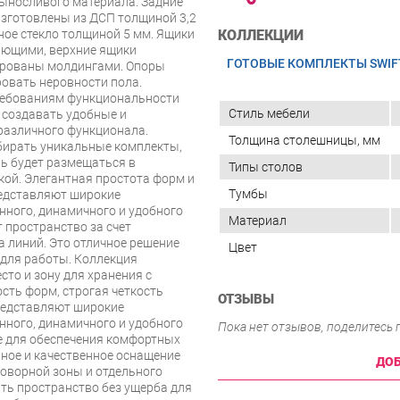
выносливого материала. Задние
изготовлены из ДСП толщиной 3,2
ное стекло толщиной 5 мм. Ящики
КОЛЛЕКЦИИ
ющими, верхние ящики
ГОТОВЫЕ КОМПЛЕКТЫ SWIF
рованы молдингами. Опоры
ровать неровности пола.
ребованиям функциональности
Стиль мебели
 создавать удобные и
различного функционала.
Толщина столешницы, мм
бирать уникальные комплекты,
ль будет размещаться в
Типы столов
ой. Элегантная простота форм и
Тумбы
редставляют широкие
нного, динамичного и удобного
Материал
 пространство за счет
а линий. Это отличное решение
Цвет
 для работы. Коллекция
сто и зону для хранения с
ть форм, строгая четкость
ОТЗЫВЫ
редставляют широкие
нного, динамичного и удобного
Пока нет отзывов, поделитесь
ние для обеспечения комфортных
нное и качественное оснащение
ДОБ
говорной зоны и отдельного
ть пространство без ущерба для