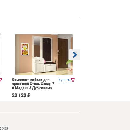
Комплект мебели для
Купить
Прихожая Mobi Трувор
прихожей Стиль Оскар-7
15.120
А Модена 3 Дуб сонома
светлый Крем
20 128 ₽
14 026 ₽
воза