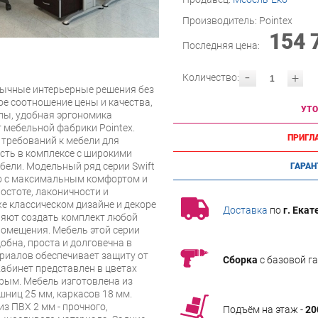
Производитель:
Pointex
154 
Последняя цена:
-
+
Количество:
бычные интерьерные решения без
е соотношение цены и качества,
УТО
лы, удобная эргономика
 мебельной фабрики Pointex.
ПРИГЛ
 требований к мебели для
сть в комплексе с широкими
ли. Модельный ряд серии Swift
ГАРАН
о с максимальным комфортом и
остоте, лаконичности и
же классическом дизайне и декоре
Доставка
по
г. Екат
яют создать комплект любой
омещения. Мебель этой серии
обна, проста и долговечна в
риалов обеспечивает защиту от
Сборка
с базовой г
Кабинет представлен в цветах
ерым. Мебель изготовлена из
ниц 25 мм, каркасов 18 мм.
з ПВХ 2 мм - прочного,
Подъём на этаж -
20