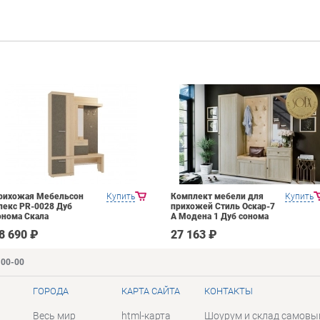
рихожая Мебельсон
Купить
Комплект мебели для
Купить
лекс PR-0028 Дуб
прихожей Стиль Оскар-7
онома Скала
А Модена 1 Дуб сонома
светлый Крем
8 690 ₽
27 163 ₽
-00-00
ГОРОДА
КАРТА САЙТА
КОНТАКТЫ
Весь мир
html-карта
Шоурум и склад самовы