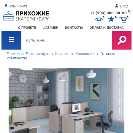
Эль-Монте
Вход
+7 (903) 000-00-00
Зак
0
0
0
обр
О ПРОЕКТЕ
ФАБРИКИ
КОНТАКТЫ
ОПЛАТА И ДОСТАВКА
зво
Прихожие Екатеринбург
Каталог
Коллекции
Готовые
комплекты