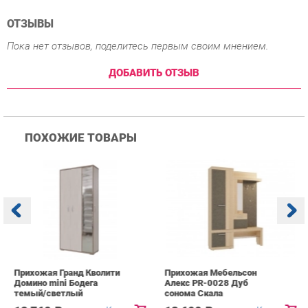
ПОХОЖИЕ ТОВАРЫ
Прихожая Гранд Кволити
Прихожая Мебельсон
К
Домино mini Бодега
Алекс PR-0028 Дуб
п
темый/светлый
сонома Скала
А
с
12 760 ₽
18 690 ₽
Купить
Купить
info@hall-ekb.ru
+7 (903) 000-00-00
КАТАЛОГ
ИНФОРМАЦИЯ
ГОРОДА
Коллекции
О проекте
Весь мир
Вешалки
Контакты
Екатеринбург