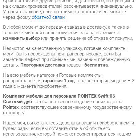
изменить выбор
или принять решение об отказе от покупки.
Несмотря на качественную упаковку, готовые комплекты
могут быть повреждены при транспортировке. Если Вы
заметили дефект при приёме - мы заменим поврежденную
деталь.
Повторная доставка
товара -
бесплатна
.
На всю мебель категории Готовые комплекты
распространяется
гарантия 1 год
, а на некоторые модели – 2
года с момента приобретения.
Комплект мебели для персонала POINTEX Swift 06
Светлый дуб
- это качественное изделие производства
Pointex
, соответствующее современному государственному
стандарту.
Надеемся, вы останетесь довольны вашим приобретением, и
будем рады, если вы оставите отзыв об опыте его
использования, который поможет сориентироваться нашим
будущим покупателям.
Кроме формы
обратной связи
получить развёрнутую
консультацию, фото и видеообзор продукции вы можете по
e-mail, телефону в Екатеринбурге и через мессенджеры
Telegram и WhatsApp.
Готовые комплекты также можно сравнить между собой в