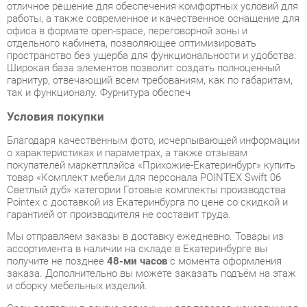
Широкая база элементов позволит создать полноценный
гарнитур, отвечающий всем требованиям, как по габаритам,
так и функционалу. Фурнитура обеспеч
Условия покупки
Благодаря качественным фото, исчерпывающей информации
о характеристиках и параметрах, а также отзывам
покупателей маркетплэйса «Прихожие-Екатеринбург» купить
товар «Комплект мебели для персонала POINTEX Swift 06
Светлый дуб» категории Готовые комплекты производства
Pointex с доставкой из Екатеринбурга по цене со скидкой и
гарантией от производителя не составит труда.
Мы отправляем заказы в доставку ежедневно. Товары из
ассортимента в наличии на складе в Екатеринбурге вы
получите не позднее
48-ми часов
с момента оформления
заказа. Дополнительно вы можете заказать подъём на этаж
и сборку мебельных изделий.
Срок доставки в другие регионы, и для товаров, находящихся
на складах производителей, рассчитывается индивидуально.
Уточнить наличие, срок и стоимость доставки вы можете
через форму
обратной связи
.
В любой момент до передачи заказа в доставку, а также в
течение 7-ми дней после получения заказа вы можете