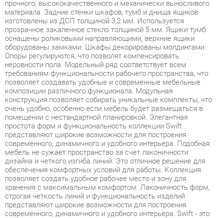
оснащены роликовыми направляющими, верхние ящики
оборудованы замками. Шкафы декорированы молдингами.
Опоры регулируются, что позволят компенсировать
неровности пола. Модельный ряд соответствует всем
требованиям функциональности рабочего пространства, что
позволяет создавать удобные и современные мебельные
композиции различного функционала. Модульная
конструкция позволяет собирать уникальные комплекты, что
очень удобно, особенно если мебель будет размещаться в
помещении с нестандартной планировкой. Элегантная
простота форм и функциональность коллекции Swift
представляют широкие возможности для построения
современного, динамичного и удобного интерьера. Подобная
мебель не сужает пространство за счет лаконичности
дизайна и четкого изгиба линий. Это отличное решение для
обеспечения комфортных условий для работы. Коллекция
позволяет создать удобное рабочее место и зону для
хранения с максимальным комфортом. Лаконичность форм,
строгая четкость линий и функциональность изделий
представляют широкие возможности для построения
современного, динамичного и удобного интерьера. Swift - это
отличное решение для обеспечения комфортных условий для
работы, а также современное и качественное оснащение для
офиса в формате open-space, переговорной зоны и
отдельного кабинета, позволяющее оптимизировать
пространство без ущерба для функциональности и удобства.