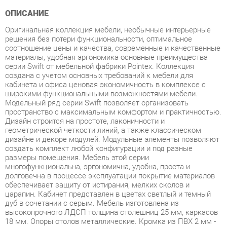
Оригинальная коллекция мебели, необычные интерьерные
решения без потери функциональности, оптимальное
соотношение цены и качества, современные и качественные
материалы, удобная эргономика основные преимущества
серии Swift от мебельной фабрики Pointex. Коллекция
создана с учетом основных требований к мебели для
кабинета и офиса ценовая экономичность в комплексе с
широкими функциональными возможностями мебели.
Модельный ряд серии Swift позволяет организовать
пространство с максимальным комфортом и практичностью.
Дизайн строится на простоте, лаконичности и
геометрической четкости линий, а также классическом
дизайне и декоре модулей. Модульные элементы позволяют
создать комплект любой конфигурации и под разные
размеры помещения. Мебель этой серии
многофункциональна, эргономична, удобна, проста и
долговечна в процессе эксплуатации покрытие материалов
обеспечивает защиту от истирания, мелких сколов и
царапин. Кабинет представлен в цветах светлый и темный
дуб в сочетании с серым. Мебель изготовлена из
высокопрочного ЛДСП толщина столешниц 25 мм, каркасов
18 мм. Опоры столов металлические. Кромка из ПВХ 2 мм -
прочного, высококачественного и механически выносливого
материала. Задние стенки шкафов, тумб и днища ящиков
изготовлены из ДСП толщиной 3,2 мм. Используется
прозрачное закаленное стекло толщиной 5 мм. Ящики тумб