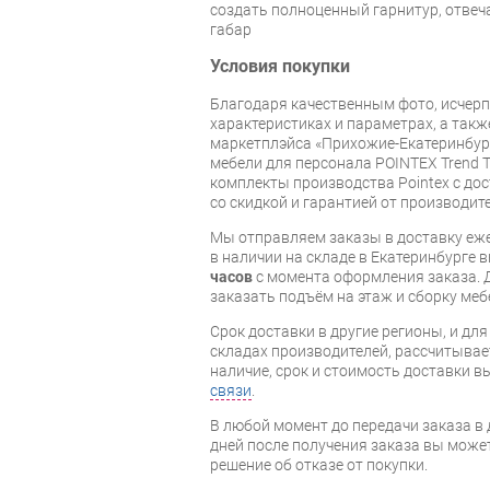
создать полноценный гарнитур, отвеч
габар
Условия покупки
Благодаря качественным фото, исче
характеристиках и параметрах, а так
маркетплэйса «Прихожие-Екатеринбург
мебели для персонала POINTEX Trend 
комплекты производства Pointex с дос
со скидкой и гарантией от производите
Мы отправляем заказы в доставку еже
в наличии на складе в Екатеринбурге 
часов
с момента оформления заказа. 
заказать подъём на этаж и сборку ме
Срок доставки в другие регионы, и дл
складах производителей, рассчитывае
наличие, срок и стоимость доставки 
связи
.
В любой момент до передачи заказа в д
дней после получения заказа вы може
решение об отказе от покупки.