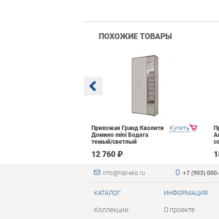
ПОХОЖИЕ ТОВАРЫ
Яна Инна-2
Купить
Прихожая Гранд Кволити
Купить
П
емный
Домино mini Бодега
А
темый/светлый
с
 ₽
12 760 ₽
1
info@hall-ekb.ru
+7 (903) 000
КАТАЛОГ
ИНФОРМАЦИЯ
Коллекции
О проекте