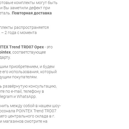
готовые комплекты могут быть
и Вы заметили дефект при
еталь.
Повторная доставка
мплекты распространяется
 – 2 года с момента
NTEX Trend TRD07 Орех
- это
ointex
, соответствующее
дарту.
шим приобретением, и будем
е его использования, который
дущим покупателям.
ь развёрнутую консультацию,
е по e-mail, телефону в
legram и WhatsApp.
нить между собой в нашем шоу-
ерсонала POINTEX Trend TRD07
его центрального склада в г.
 и магазинов смотрите на