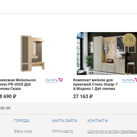
рихожая Мебельсон
Купить
Комплект мебели для
Купить
лекс PR-0028 Дуб
прихожей Стиль Оскар-7
онома Скала
А Модена 1 Дуб сонома
светлый Крем
8 690 ₽
27 163 ₽
-00-00
ГОРОДА
КАРТА САЙТА
КОНТАКТЫ
Весь мир
html-карта
Шоурум и склад самовы