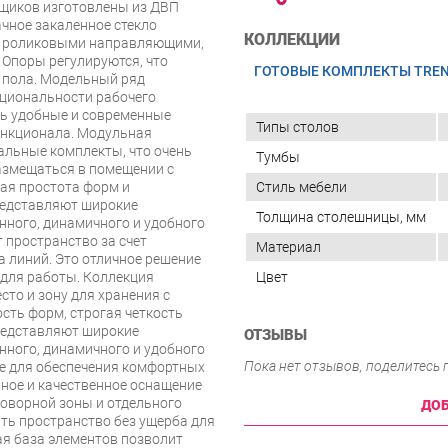
ящиков изготовлены из ДВП
ачное закаленное стекло
КОЛЛЕКЦИИ
ы роликовыми направляющими,
Опоры регулируются, что
ГОТОВЫЕ КОМПЛЕКТЫ TRE
 пола. Модельный ряд
кциональности рабочего
ть удобные и современные
Типы столов
ункционала. Модульная
альные комплекты, что очень
Тумбы
размещаться в помещении с
ая простота форм и
Стиль мебели
редставляют широкие
Толщина столешницы, мм
нного, динамичного и удобного
 пространство за счет
Материал
а линий. Это отличное решение
 для работы. Коллекция
Цвет
сто и зону для хранения с
ть форм, строгая четкость
редставляют широкие
ОТЗЫВЫ
нного, динамичного и удобного
Пока нет отзывов, поделитесь
ние для обеспечения комфортных
нное и качественное оснащение
говорной зоны и отдельного
ДОБ
ть пространство без ущерба для
ая база элементов позволит