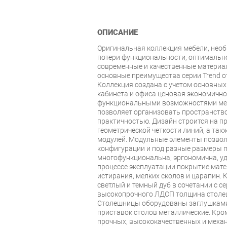
ОПИСАНИЕ
Оригинальная коллекция мебели, нео
потери функциональности, оптимально
современные и качественные материа
основные преимущества серии Trend о
Коллекция создана с учетом основных
кабинета и офиса ценовая экономично
функциональными возможностями меб
позволяет организовать пространств
практичностью. Дизайн строится на пр
геометрической четкости линий, а так
модулей. Модульные элементы позвол
конфигурации и под разные размеры п
многофункциональна, эргономична, уд
процессе эксплуатации покрытие мате
истирания, мелких сколов и царапин. 
светлый и темный дуб в сочетании с с
высокопрочного ЛДСП толщина столеш
Столешницы оборудованы заглушками
приставок столов металлические. Кром
прочных, высококачественных и меха