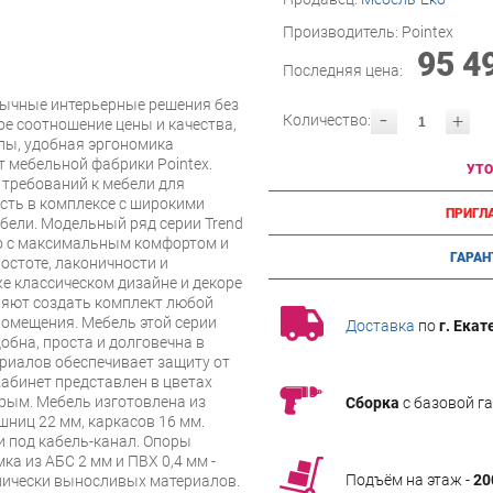
Производитель:
Pointex
95 4
Последняя цена:
бычные интерьерные решения без
-
+
Количество:
е соотношение цены и качества,
лы, удобная эргономика
т мебельной фабрики Pointex.
УТО
 требований к мебели для
сть в комплексе с широкими
ПРИГЛ
ели. Модельный ряд серии Trend
о с максимальным комфортом и
ГАРАН
остоте, лаконичности и
же классическом дизайне и декоре
яют создать комплект любой
омещения. Мебель этой серии
Доставка
по
г. Екат
обна, проста и долговечна в
риалов обеспечивает защиту от
Кабинет представлен в цветах
ерым. Мебель изготовлена из
Сборка
с базовой г
ниц 22 мм, каркасов 16 мм.
 под кабель-канал. Опоры
ка из АБС 2 мм и ПВХ 0,4 мм -
Подъём на этаж -
20
нически выносливых материалов.