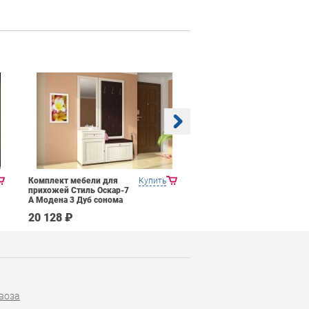
Комплект мебели для
Купить
Прихожая Mobi Трувор
прихожей Стиль Оскар-7
15.120
А Модена 3 Дуб сонома
светлый Крем
20 128 ₽
14 026 ₽
воза