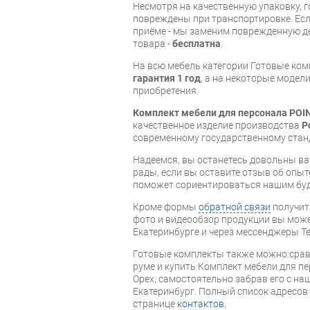
Несмотря на качественную упаковку, 
повреждены при транспортировке. Есл
приёме - мы заменим поврежденную д
товара -
бесплатна
.
На всю мебель категории Готовые ко
гарантия 1 год
, а на некоторые модели
приобретения.
Комплект мебели для персонала POI
качественное изделие производства
P
современному государственному стан
Надеемся, вы останетесь довольны ва
рады, если вы оставите отзыв об опыт
поможет сориентироваться нашим бу
Кроме формы
обратной связи
получит
фото и видеообзор продукции вы может
Екатеринбурге и через мессенджеры Te
Готовые комплекты также можно срав
руме и купить Комплект мебели для п
Орех, самостоятельно забрав его с наш
Екатеринбург. Полный список адресов
странице
контактов
.