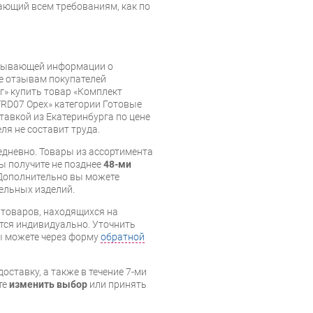
ающий всем требованиям, как по
рпывающей информации о
же отзывам покупателей
» купить товар «Комплект
TRD07 Орех» категории Готовые
тавкой из Екатеринбурга по цене
ля не составит труда.
дневно. Товары из ассортимента
вы получите не позднее
48-ми
Дополнительно вы можете
бельных изделий.
я товаров, находящихся на
тся индивидуально. Уточнить
вы можете через форму
обратной
оставку, а также в течение 7-ми
те
изменить выбор
или принять