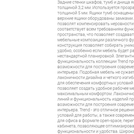
Задние стенки шкафов, тумб и днища 
толщиной 3,2 мм. Используется прозр
толщиной 5 мм. Ящики тумб оснащен
верхние ящики оборудованы замками. 
позволят компенсировать неровности
соответствует всем требованиям фун
пространства, что позволяет создава
мебельные композиции различного ф
конструкция позволяет собирать уник
удобно, особенно если мебель будет 
нестандартной планировкой. Элегантн
функциональность коллекции Trend п
возможности для построения совреме
интерьера. Подобная мебель не сужает
лаконичности дизайна и четкого изгиб
для обеспечения комфортных условий
позволяет создать удобное рабочее ме
максимальным комфортом. Лаконичнос
линий и функциональность изделий п
возможности для построения совреме
интерьера. Trend - это отличное реше
условий для работы, а также совреме
для офиса в формате open-space, пере
кабинета, позволяющее оптимизирова
функциональности и удобства. Широк