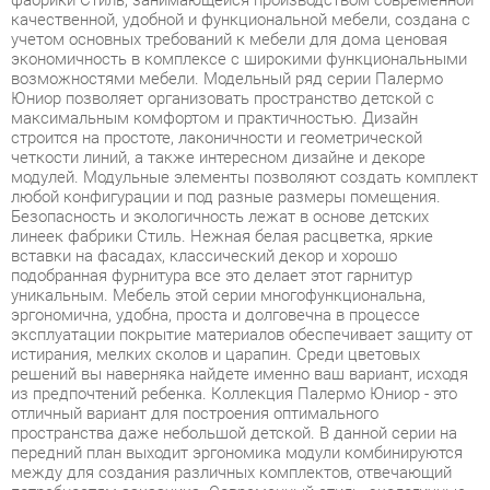
возможностями мебели. Модельный ряд серии Палермо
Юниор позволяет организовать пространство детской с
максимальным комфортом и практичностью. Дизайн
строится на простоте, лаконичности и геометрической
четкости линий, а также интересном дизайне и декоре
модулей. Модульные элементы позволяют создать комплект
любой конфигурации и под разные размеры помещения.
Безопасность и экологичность лежат в основе детских
линеек фабрики Стиль. Нежная белая расцветка, яркие
вставки на фасадах, классический декор и хорошо
подобранная фурнитура все это делает этот гарнитур
уникальным. Мебель этой серии многофункциональна,
эргономична, удобна, проста и долговечна в процессе
эксплуатации покрытие материалов обеспечивает защиту от
истирания, мелких сколов и царапин. Среди цветовых
решений вы наверняка найдете именно ваш вариант, исходя
из предпочтений ребенка. Коллекция Палермо Юниор - это
отличный вариант для построения оптимального
пространства даже небольшой детской. В данной серии на
передний план выходит эргономика модули комбинируются
между для создания различных комплектов, отвечающий
потребностям заказчика. Современный стиль, экологичные
материалы, надежная и удобная в использовании фурнитура
основные особенности коллекции. Разнообразие элементов
набора позволяет удовлетворить пожелания самых
взыскательных покупателей. Плавные линии конструкций,