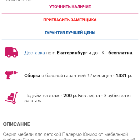
ПРИГЛАСИТЬ ЗАМЕРЩИКА
ГАРАНТИЯ ЛУЧШЕЙ ЦЕНЫ
Доставка
по
г. Екатеринбург
и до ТК -
бесплатна.
Сборка
с базовой гарантией
12
месяцев -
1431 р.
Подъём на этаж -
200 р.
Без лифта - 3 рубля за кг.
за этаж.
ОПИСАНИЕ
Серия мебели для детской Палермо Юниор от мебельной
фабрики Стиль, занимающейся производством современной
качественной, удобной и функциональной мебели, создана с
учетом основных требований к мебели для дома ценовая
экономичность в комплексе с широкими функциональными