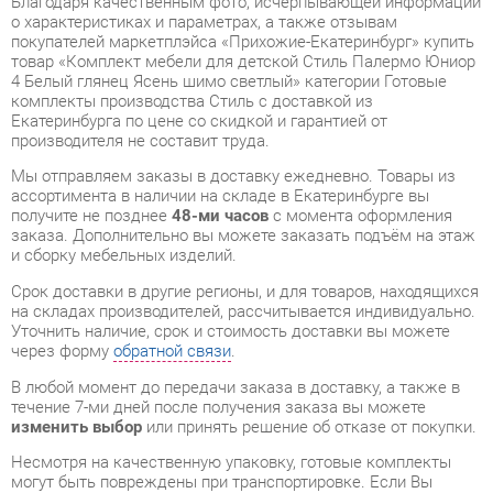
Екатеринбурга по цене со скидкой и гарантией от
производителя не составит труда.
Мы отправляем заказы в доставку ежедневно. Товары из
ассортимента в наличии на складе в Екатеринбурге вы
получите не позднее
48-ми часов
с момента оформления
заказа. Дополнительно вы можете заказать подъём на этаж
и сборку мебельных изделий.
Срок доставки в другие регионы, и для товаров, находящихся
на складах производителей, рассчитывается индивидуально.
Уточнить наличие, срок и стоимость доставки вы можете
через форму
обратной связи
.
В любой момент до передачи заказа в доставку, а также в
течение 7-ми дней после получения заказа вы можете
изменить выбор
или принять решение об отказе от покупки.
Несмотря на качественную упаковку, готовые комплекты
могут быть повреждены при транспортировке. Если Вы
заметили дефект при приёме - мы заменим поврежденную
деталь.
Повторная доставка
товара -
бесплатна
.
На всю мебель категории Готовые комплекты
распространяется
гарантия 1 год
, а на некоторые модели – 2
года с момента приобретения.