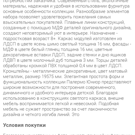
созданные с помощью МДФ деталей оригинального дизайна,
создают неповторимый уют в интерьере. Назначение -
подростковая возраст 8+. Каркас модулей изготовлен из
ЛДСП в цвете ясень шимо светлый толщина 16 мм, фасады -
МДФ в цвете белый глянец толщина 16 мм, цветные
декоративные вставки ЛДСП, задние стенки и дно ящиков
ЛДВП в цвете молочный дуб толщина 3 мм. Торцы деталей
обработаны кромкой ПВХ толщиной 0,4 мм в цвет ЛДСП.
Кронштейны - металлические декоративные, цвет матовый
металлик, размер 19575 мм. Элегантная простота форм и
функциональность коллекции Палермо Юниор представляют
широкие возможности для построения современного,
динамичного и удобного интерьера детской. Благодаря
использованию в конструкциях светлого каркаса, внешне
мебель воспринимается легкой и невесомой. Подобная
мебель не сужает пространство за счет лаконичности
дизайна и четкого изгиба линий. Это
Условия покупки
Благодаря качественным фото, исчерпывающей информации
о характеристиках и параметрах, а также отзывам
покупателей маркетплэйса «Прихожие-Екатеринбург» купить
товар «Комплект мебели для детской Стиль Палермо Юниор
4 Белый глянец Ясень шимо светлый» категории Готовые
комплекты производства Стиль с доставкой из