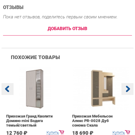
ПОХОЖИЕ ТОВАРЫ
Прихожая Гранд Кволити
Прихожая Мебельсон
К
Домино mini Бодега
Алекс PR-0028 Дуб
п
темый/светлый
сонома Скала
А
с
12 760 ₽
18 690 ₽
Купить
Купить
info@hall-ekb.ru
+7 (903) 000-00-00
КАТАЛОГ
ИНФОРМАЦИЯ
ГОРОДА
Коллекции
О проекте
Весь мир
Вешалки
Контакты
Екатеринбург