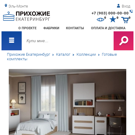
Эль-Монте
Вход
+7 (903) 000-00-00
Зак
0
0
0
обр
О ПРОЕКТЕ
ФАБРИКИ
КОНТАКТЫ
ОПЛАТА И ДОСТАВКА
зво
Прихожие Екатеринбург
Каталог
Коллекции
Готовые
комплекты