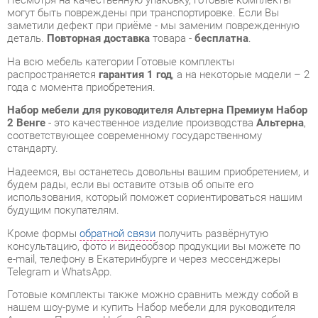
распространяется
гарантия 1 год
, а на некоторые модели – 2
года с момента приобретения.
Набор мебели для руководителя Альтерна Премиум Набор
2 Венге
- это качественное изделие производства
Альтерна
,
соответствующее современному государственному
стандарту.
Надеемся, вы останетесь довольны вашим приобретением, и
будем рады, если вы оставите отзыв об опыте его
использования, который поможет сориентироваться нашим
будущим покупателям.
Кроме формы
обратной связи
получить развёрнутую
консультацию, фото и видеообзор продукции вы можете по
e-mail, телефону в Екатеринбурге и через мессенджеры
Telegram и WhatsApp.
Готовые комплекты также можно сравнить между собой в
нашем шоу-руме и купить Набор мебели для руководителя
Альтерна Премиум Набор 2 Венге, самостоятельно забрав
его с нашего центрального склада в г. Екатеринбург. Полный
список адресов и магазинов смотрите на странице
контактов
.