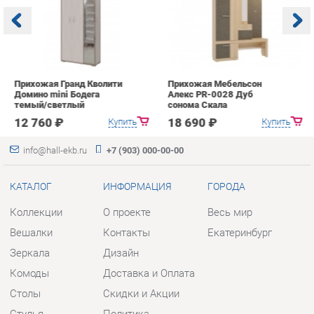
Домино mini Бодега
Алекс PR-0028 Дуб
п
темый/светлый
сонома Скала
А
с
12 760 ₽
18 690 ₽
Купить
Купить
info@hall-ekb.ru
+7 (903) 000-00-00
КАТАЛОГ
ИНФОРМАЦИЯ
ГОРОДА
Коллекции
О проекте
Весь мир
Вешалки
Контакты
Екатеринбург
Зеркала
Дизайн
Комоды
Доставка и Оплата
Столы
Скидки и Акции
Стулья
Политика
Тумбы
Гарантия
Шкафы
Помощь
Комплектующие
КОНТАКТЫ