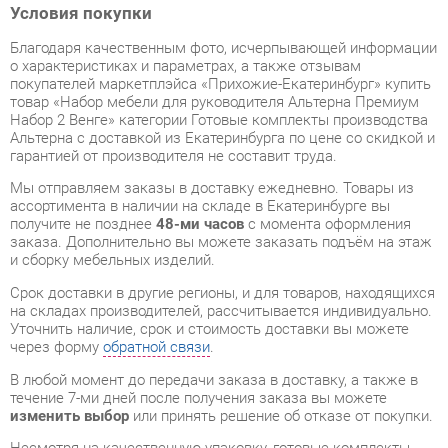
покупателей маркетплэйса «Прихожие-Екатеринбург» купить
товар «Набор мебели для руководителя Альтерна Премиум
Набор 2 Венге» категории Готовые комплекты производства
Альтерна с доставкой из Екатеринбурга по цене со скидкой и
гарантией от производителя не составит труда.
Мы отправляем заказы в доставку ежедневно. Товары из
ассортимента в наличии на складе в Екатеринбурге вы
получите не позднее
48-ми часов
с момента оформления
заказа. Дополнительно вы можете заказать подъём на этаж
и сборку мебельных изделий.
Срок доставки в другие регионы, и для товаров, находящихся
на складах производителей, рассчитывается индивидуально.
Уточнить наличие, срок и стоимость доставки вы можете
через форму
обратной связи
.
В любой момент до передачи заказа в доставку, а также в
течение 7-ми дней после получения заказа вы можете
изменить выбор
или принять решение об отказе от покупки.
Несмотря на качественную упаковку, готовые комплекты
могут быть повреждены при транспортировке. Если Вы
заметили дефект при приёме - мы заменим поврежденную
деталь.
Повторная доставка
товара -
бесплатна
.
На всю мебель категории Готовые комплекты