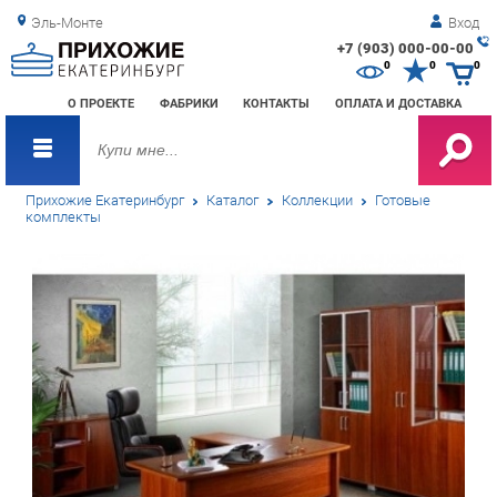
Эль-Монте
Вход
+7 (903) 000-00-00
Зак
0
0
0
обр
О ПРОЕКТЕ
ФАБРИКИ
КОНТАКТЫ
ОПЛАТА И ДОСТАВКА
зво
Прихожие Екатеринбург
Каталог
Коллекции
Готовые
комплекты