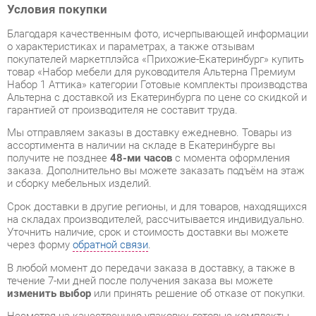
покупателей маркетплэйса «Прихожие-Екатеринбург» купить
товар «Набор мебели для руководителя Альтерна Премиум
Набор 1 Аттика» категории Готовые комплекты производства
Альтерна с доставкой из Екатеринбурга по цене со скидкой и
гарантией от производителя не составит труда.
Мы отправляем заказы в доставку ежедневно. Товары из
ассортимента в наличии на складе в Екатеринбурге вы
получите не позднее
48-ми часов
с момента оформления
заказа. Дополнительно вы можете заказать подъём на этаж
и сборку мебельных изделий.
Срок доставки в другие регионы, и для товаров, находящихся
на складах производителей, рассчитывается индивидуально.
Уточнить наличие, срок и стоимость доставки вы можете
через форму
обратной связи
.
В любой момент до передачи заказа в доставку, а также в
течение 7-ми дней после получения заказа вы можете
изменить выбор
или принять решение об отказе от покупки.
Несмотря на качественную упаковку, готовые комплекты
могут быть повреждены при транспортировке. Если Вы
заметили дефект при приёме - мы заменим поврежденную
деталь.
Повторная доставка
товара -
бесплатна
.
На всю мебель категории Готовые комплекты