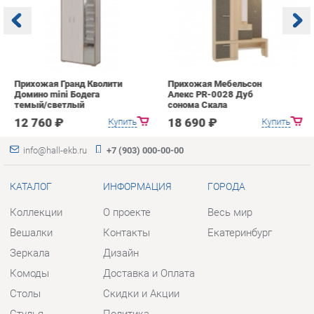
Домино mini Бодега
Алекс PR-0028 Дуб
п
темый/светлый
сонома Скала
А
с
12 760 ₽
18 690 ₽
Купить
Купить
info@hall-ekb.ru
+7 (903) 000-00-00
КАТАЛОГ
ИНФОРМАЦИЯ
ГОРОДА
Коллекции
О проекте
Весь мир
Вешалки
Контакты
Екатеринбург
Зеркала
Дизайн
Комоды
Доставка и Оплата
Столы
Скидки и Акции
Стулья
Политика
Тумбы
Гарантия
Шкафы
Помощь
Комплектующие
КОНТАКТЫ