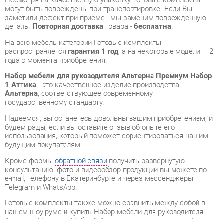
распространяется
гарантия 1 год
, а на некоторые модели – 2
года с момента приобретения.
Набор мебели для руководителя Альтерна Премиум Набор
1 Аттика
- это качественное изделие производства
Альтерна
, соответствующее современному
государственному стандарту.
Надеемся, вы останетесь довольны вашим приобретением, и
будем рады, если вы оставите отзыв об опыте его
использования, который поможет сориентироваться нашим
будущим покупателям.
Кроме формы
обратной связи
получить развёрнутую
консультацию, фото и видеообзор продукции вы можете по
e-mail, телефону в Екатеринбурге и через мессенджеры
Telegram и WhatsApp.
Готовые комплекты также можно сравнить между собой в
нашем шоу-руме и купить Набор мебели для руководителя
Альтерна Премиум Набор 1 Аттика, самостоятельно забрав
его с нашего центрального склада в г. Екатеринбург. Полный
список адресов и магазинов смотрите на странице
контактов
.