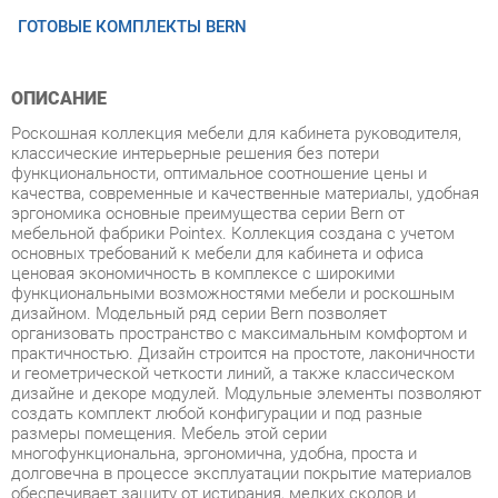
ОПИСАНИЕ
Роскошная коллекция мебели для кабинета руководителя,
классические интерьерные решения без потери
функциональности, оптимальное соотношение цены и
качества, современные и качественные материалы, удобная
эргономика основные преимущества серии Bern от
мебельной фабрики Pointex. Коллекция создана с учетом
основных требований к мебели для кабинета и офиса
ценовая экономичность в комплексе с широкими
функциональными возможностями мебели и роскошным
дизайном. Модельный ряд серии Bern позволяет
организовать пространство с максимальным комфортом и
практичностью. Дизайн строится на простоте, лаконичности
и геометрической четкости линий, а также классическом
дизайне и декоре модулей. Модульные элементы позволяют
создать комплект любой конфигурации и под разные
размеры помещения. Мебель этой серии
многофункциональна, эргономична, удобна, проста и
долговечна в процессе эксплуатации покрытие материалов
обеспечивает защиту от истирания, мелких сколов и
царапин. Кабинет Bern представлен в цветах темных орех,
светлый дуб и палисандр с сохранением уникального
древесного рисунка. Мебель изготовлена из высокопрочного
МДФ с покрытием ламинат. Кромка столешниц МДФ и