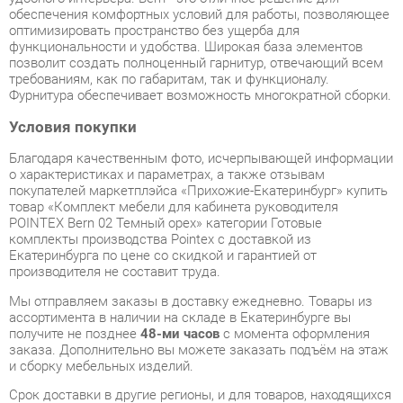
Фурнитура обеспечивает возможность многократной сборки.
Условия покупки
Благодаря качественным фото, исчерпывающей информации
о характеристиках и параметрах, а также отзывам
покупателей маркетплэйса «Прихожие-Екатеринбург» купить
товар «Комплект мебели для кабинета руководителя
POINTEX Bern 02 Темный орех» категории Готовые
комплекты производства Pointex с доставкой из
Екатеринбурга по цене со скидкой и гарантией от
производителя не составит труда.
Мы отправляем заказы в доставку ежедневно. Товары из
ассортимента в наличии на складе в Екатеринбурге вы
получите не позднее
48-ми часов
с момента оформления
заказа. Дополнительно вы можете заказать подъём на этаж
и сборку мебельных изделий.
Срок доставки в другие регионы, и для товаров, находящихся
на складах производителей, рассчитывается индивидуально.
Уточнить наличие, срок и стоимость доставки вы можете
через форму
обратной связи
.
В любой момент до передачи заказа в доставку, а также в
течение 7-ми дней после получения заказа вы можете