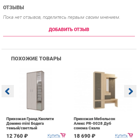
ПОХОЖИЕ ТОВАРЫ
Прихожая Гранд Кволити
Прихожая Мебельсон
К
Домино mini Бодега
Алекс PR-0028 Дуб
п
темый/светлый
сонома Скала
А
с
12 760 ₽
18 690 ₽
Купить
Купить
info@hall-ekb.ru
+7 (903) 000-00-00
КАТАЛОГ
ИНФОРМАЦИЯ
ГОРОДА
Коллекции
О проекте
Весь мир
Вешалки
Контакты
Екатеринбург