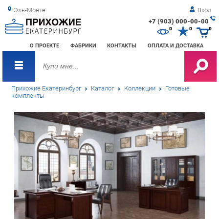
Эль-Монте
Вход
+7 (903) 000-00-00
Зак
0
0
0
обр
О ПРОЕКТЕ
ФАБРИКИ
КОНТАКТЫ
ОПЛАТА И ДОСТАВКА
зво
Прихожие Екатеринбург
Каталог
Коллекции
Готовые
комплекты