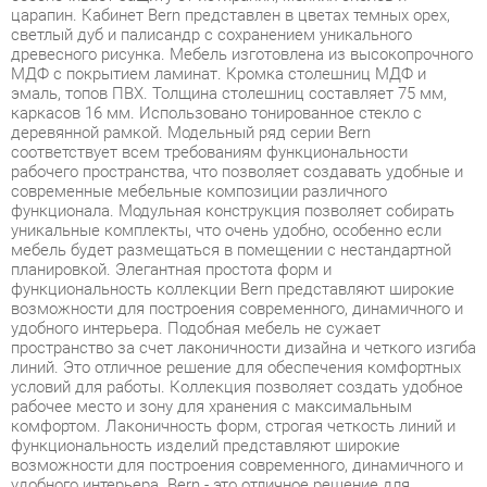
эмаль, топов ПВХ. Толщина столешниц составляет 75 мм,
каркасов 16 мм. Использовано тонированное стекло с
деревянной рамкой. Модельный ряд серии Bern
соответствует всем требованиям функциональности
рабочего пространства, что позволяет создавать удобные и
современные мебельные композиции различного
функционала. Модульная конструкция позволяет собирать
уникальные комплекты, что очень удобно, особенно если
мебель будет размещаться в помещении с нестандартной
планировкой. Элегантная простота форм и
функциональность коллекции Bern представляют широкие
возможности для построения современного, динамичного и
удобного интерьера. Подобная мебель не сужает
пространство за счет лаконичности дизайна и четкого изгиба
линий. Это отличное решение для обеспечения комфортных
условий для работы. Коллекция позволяет создать удобное
рабочее место и зону для хранения с максимальным
комфортом. Лаконичность форм, строгая четкость линий и
функциональность изделий представляют широкие
возможности для построения современного, динамичного и
удобного интерьера. Bern - это отличное решение для
обеспечения комфортных условий для работы, позволяющее
оптимизировать пространство без ущерба для
функциональности и удобства. Широкая база элементов
позволит создать полноценный гарнитур, отвечающий всем
требованиям, как по габаритам, так и функционалу.