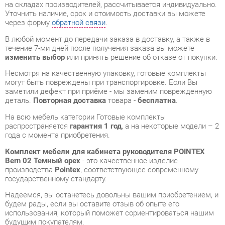
изменить выбор
или принять решение об отказе от покупки.
Несмотря на качественную упаковку, готовые комплекты
могут быть повреждены при транспортировке. Если Вы
заметили дефект при приёме - мы заменим поврежденную
деталь.
Повторная доставка
товара -
бесплатна
.
На всю мебель категории Готовые комплекты
распространяется
гарантия 1 год
, а на некоторые модели – 2
года с момента приобретения.
Комплект мебели для кабинета руководителя POINTEX
Bern 02 Темный орех
- это качественное изделие
производства
Pointex
, соответствующее современному
государственному стандарту.
Надеемся, вы останетесь довольны вашим приобретением, и
будем рады, если вы оставите отзыв об опыте его
использования, который поможет сориентироваться нашим
будущим покупателям.
Кроме формы
обратной связи
получить развёрнутую
консультацию, фото и видеообзор продукции вы можете по
e-mail, телефону в Екатеринбурге и через мессенджеры
Telegram и WhatsApp.
Готовые комплекты также можно сравнить между собой в