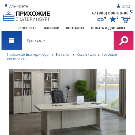
Эль-Монте
Вход
+7 (903) 000-00-00
Зак
0
0
0
обр
О ПРОЕКТЕ
ФАБРИКИ
КОНТАКТЫ
ОПЛАТА И ДОСТАВКА
зво
Прихожие Екатеринбург
Каталог
Коллекции
Готовые
комплекты