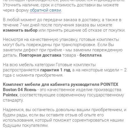
Несмотря на качественную упаковку, готовые комплекты
могут быть повреждены при транспортировке. Если Вы
заметили дефект при приёме - мы заменим поврежденную
деталь.
Повторная доставка
товара -
бесплатна
.
На всю мебель категории Готовые комплекты
распространяется
гарантия 1 год
, а на некоторые модели – 2
года с момента приобретения.
Комплект мебели для кабинета руководителя POINTEX
Boston 04 Ясень
- это качественное изделие производства
Pointex
, соответствующее современному государственному
стандарту.
Надеемся, вы останетесь довольны вашим приобретением, и
будем рады, если вы оставите отзыв об опыте его
использования, который поможет сориентироваться нашим
будущим покупателям.
Кроме формы
обратной связи
получить развёрнутую
консультацию, фото и видеообзор продукции вы можете по
e-mail, телефону в Екатеринбурге и через мессенджеры
Telegram и WhatsApp.
Готовые комплекты также можно сравнить между собой в
нашем шоу-руме и купить Комплект мебели для кабинета