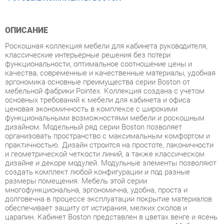
ОПИСАНИЕ
Роскошная коллекция мебели для кабинета руководителя,
классические интерьерные решения без потери
функциональности, оптимальное соотношение цены и
качества, современные и качественные материалы, удобная
эргономика основные преимущества серии Boston от
мебельной фабрики Pointex. Коллекция создана с учетом
основных требований к мебели для кабинета и офиса
ценовая экономичность в комплексе с широкими
функциональными возможностями мебели и роскошным
дизайном. Модельный ряд серии Boston позволяет
организовать пространство с максимальным комфортом и
практичностью. Дизайн строится на простоте, лаконичности
и геометрической четкости линий, а также классическом
дизайне и декоре модулей. Модульные элементы позволяют
создать комплект любой конфигурации и под разные
размеры помещения. Мебель этой серии
многофункциональна, эргономична, удобна, проста и
долговечна в процессе эксплуатации покрытие материалов
обеспечивает защиту от истирания, мелких сколов и
царапин. Кабинет Boston представлен в цветах венге и ясень
с сохранением уникального древесного рисунка. Мебель
изготовлена из высокопрочного ЛДСП и МДФ с покрытием
из высокопрочного пластика. Кромка столешниц массив
бука толщиной 25 мм. Толщина столешниц составляет 55 мм,