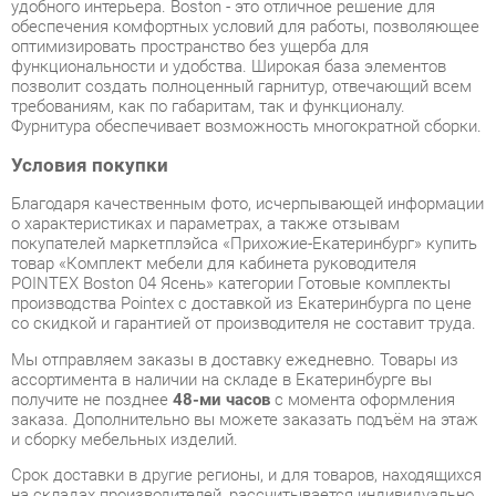
требованиям, как по габаритам, так и функционалу.
Фурнитура обеспечивает возможность многократной сборки.
Условия покупки
Благодаря качественным фото, исчерпывающей информации
о характеристиках и параметрах, а также отзывам
покупателей маркетплэйса «Прихожие-Екатеринбург» купить
товар «Комплект мебели для кабинета руководителя
POINTEX Boston 04 Ясень» категории Готовые комплекты
производства Pointex с доставкой из Екатеринбурга по цене
со скидкой и гарантией от производителя не составит труда.
Мы отправляем заказы в доставку ежедневно. Товары из
ассортимента в наличии на складе в Екатеринбурге вы
получите не позднее
48-ми часов
с момента оформления
заказа. Дополнительно вы можете заказать подъём на этаж
и сборку мебельных изделий.
Срок доставки в другие регионы, и для товаров, находящихся
на складах производителей, рассчитывается индивидуально.
Уточнить наличие, срок и стоимость доставки вы можете
через форму
обратной связи
.
В любой момент до передачи заказа в доставку, а также в
течение 7-ми дней после получения заказа вы можете
изменить выбор
или принять решение об отказе от покупки.