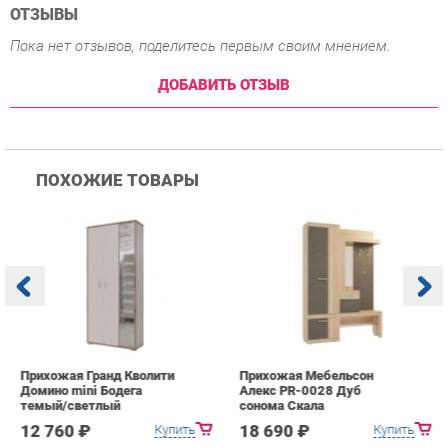
ПОХОЖИЕ ТОВАРЫ
Прихожая Гранд Кволити
Прихожая Мебельсон
К
Домино mini Бодега
Алекс PR-0028 Дуб
п
темый/светлый
сонома Скала
А
с
12 760 ₽
18 690 ₽
Купить
Купить
info@hall-ekb.ru
+7 (903) 000-00-00
КАТАЛОГ
ИНФОРМАЦИЯ
ГОРОДА
Коллекции
О проекте
Весь мир
Вешалки
Контакты
Екатеринбург