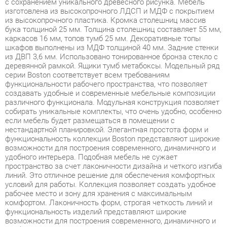
каркасов 16 мм, топов тумб 25 мм. Декоративные топы
шкафов выполнены из МДФ толщиной 40 мм. Задние стенки
из ДВП 3,6 мм. Использовано тонированное бронза стекло с
деревянной рамкой. Ящики тумб метабоксы. Модельный ряд
серии Boston соответствует всем требованиям
функциональности рабочего пространства, что позволяет
создавать удобные и современные мебельные композиции
различного функционала. Модульная конструкция позволяет
собирать уникальные комплекты, что очень удобно, особенно
если мебель будет размещаться в помещении с
нестандартной планировкой. Элегантная простота форм и
функциональность коллекции Boston представляют широкие
возможности для построения современного, динамичного и
удобного интерьера. Подобная мебель не сужает
пространство за счет лаконичности дизайна и четкого изгиба
линий. Это отличное решение для обеспечения комфортных
условий для работы. Коллекция позволяет создать удобное
рабочее место и зону для хранения с максимальным
комфортом. Лаконичность форм, строгая четкость линий и
функциональность изделий представляют широкие
возможности для построения современного, динамичного и
удобного интерьера. Boston - это отличное решение для
обеспечения комфортных условий для работы, позволяющее
оптимизировать пространство без ущерба для
функциональности и удобства. Широкая база элементов
позволит создать полноценный гарнитур, отвечающий всем